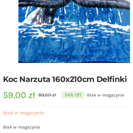
Koc Narzuta 160x210cm Delfinki
59,00
zł
89,00
zł
34% Off
Brak w magazynie
Pierwotna
Aktualna
cena
cena
Brak w magazynie
wynosiła:
wynosi:
Brak w magazynie
89,00 zł.
59,00 zł.