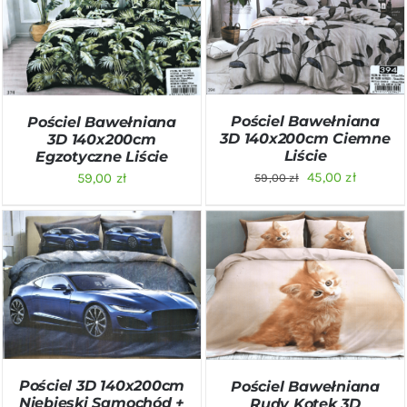
DODAJ DO KOSZYKA
/
DODAJ DO KOSZYKA
/
SZCZEGÓŁY
SZCZEGÓŁY
Pościel Bawełniana
Pościel Bawełniana
3D 140x200cm Ciemne
3D 140x200cm
Liście
Egzotyczne Liście
Pierwotna
Aktualn
45,00
zł
59,00
zł
59,00
zł
cena
cena
wynosiła:
wynosi:
59,00 zł.
45,00 zł.
DODAJ DO KOSZYKA
/
DODAJ DO KOSZYKA
/
SZCZEGÓŁY
SZCZEGÓŁY
Pościel 3D 140x200cm
Pościel Bawełniana
Niebieski Samochód +
Rudy Kotek 3D