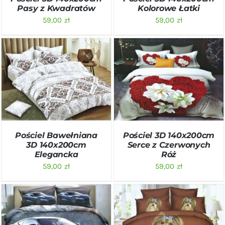
Pasy z Kwadratów
Kolorowe Łatki
59,00
zł
59,00
zł
DODAJ DO KOSZYKA
/
DODAJ DO KOSZYKA
/
SZCZEGÓŁY
SZCZEGÓŁY
Pościel Bawełniana
Pościel 3D 140x200cm
3D 140x200cm
Serce z Czerwonych
Elegancka
Róż
59,00
zł
59,00
zł
DODAJ DO KOSZYKA
/
DODAJ DO KOSZYKA
/