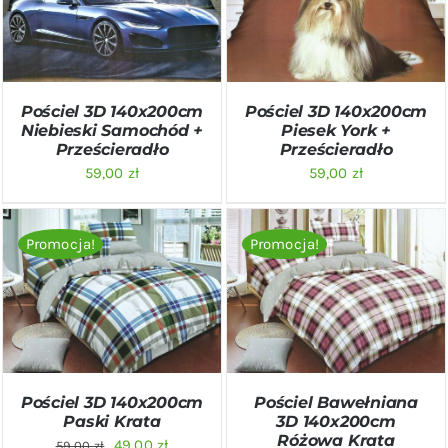
SZCZEGÓŁY
SZCZEGÓŁY
Pościel 3D 140x200cm
Pościel 3D 140x200cm
Niebieski Samochód +
Piesek York +
Prześcieradło
Prześcieradło
59,00
zł
59,00
zł
Promocja!
Promocja!
DODAJ DO KOSZYKA
/
DODAJ DO KOSZYKA
/
SZCZEGÓŁY
SZCZEGÓŁY
Pościel 3D 140x200cm
Pościel Bawełniana
Paski Krata
3D 140x200cm
Różowa Krata
Pierwotna
Aktualna
49,00
zł
59,00
zł