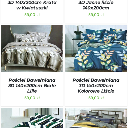
3D 140x200cm Krata
3D Jasne liście
w Kwiatuszki
140x200cm
59,00
zł
59,00
zł
DODAJ DO KOSZYKA
/
DODAJ DO KOSZYKA
/
SZCZEGÓŁY
SZCZEGÓŁY
Pościel Bawełniana
Pościel Bawełniana
3D 140x200cm Białe
3D 140x200cm
Lilie
Kolorowe Liście
59,00
zł
59,00
zł