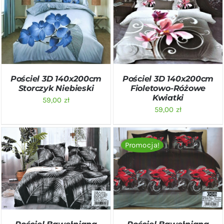
DODAJ DO KOSZYKA
/
DODAJ DO KOSZYKA
/
SZCZEGÓŁY
SZCZEGÓŁY
Pościel 3D 140x200cm
Pościel 3D 140x200cm
Storczyk Niebieski
Fioletowo-Różowe
Kwiatki
59,00
zł
59,00
zł
Promocja!
DODAJ DO KOSZYKA
/
DODAJ DO KOSZYKA
/
SZCZEGÓŁY
SZCZEGÓŁY