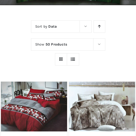
Kontakt
Zamów Telefonicznie
Sort by
Data
Show
50 Products
DODAJ DO KOSZYKA
/
DODAJ DO KOSZYKA
/
SZCZEGÓŁY
SZCZEGÓŁY