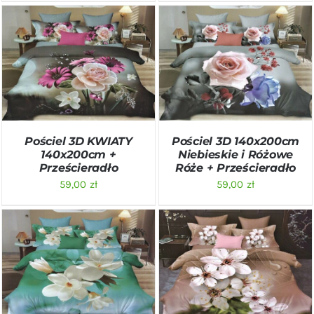
DODAJ DO KOSZYKA
/
DODAJ DO KOSZYKA
/
SZCZEGÓŁY
SZCZEGÓŁY
Pościel 3D KWIATY
Pościel 3D 140x200cm
140x200cm +
Niebieskie i Różowe
Prześcieradło
Róże + Prześcieradło
59,00
zł
59,00
zł
DODAJ DO KOSZYKA
/
DODAJ DO KOSZYKA
/
SZCZEGÓŁY
SZCZEGÓŁY