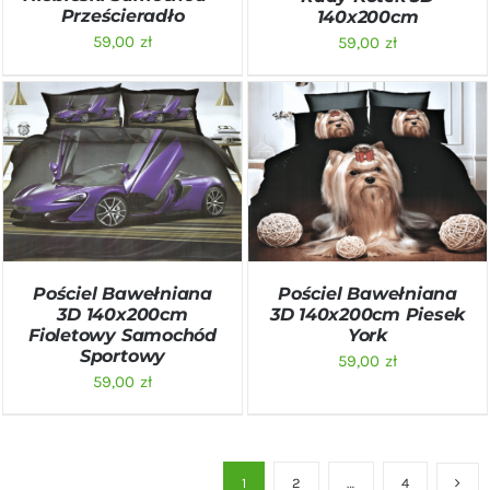
Prześcieradło
140x200cm
59,00
zł
59,00
zł
DODAJ DO KOSZYKA
/
DODAJ DO KOSZYKA
/
SZCZEGÓŁY
SZCZEGÓŁY
Pościel Bawełniana
Pościel Bawełniana
3D 140x200cm
3D 140x200cm Piesek
Fioletowy Samochód
York
Sportowy
59,00
zł
59,00
zł
1
2
…
4