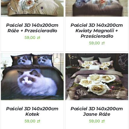
Pościel 3D 140x200cm
Pościel 3D 140x200cm
Róże + Prześcieradło
Kwiaty Magnolii +
Prześcieradło
59,00
zł
59,00
zł
DODAJ DO KOSZYKA
/
DODAJ DO KOSZYKA
/
SZCZEGÓŁY
SZCZEGÓŁY
Pościel 3D 140x200cm
Pościel 3D 140x200cm
Kotek
Jasne Róże
59,00
zł
59,00
zł