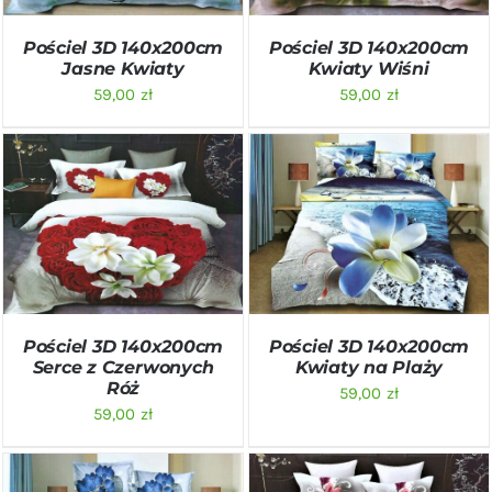
Pościel 3D 140x200cm
Pościel 3D 140x200cm
Jasne Kwiaty
Kwiaty Wiśni
59,00
zł
59,00
zł
DODAJ DO KOSZYKA
/
DODAJ DO KOSZYKA
/
SZCZEGÓŁY
SZCZEGÓŁY
Pościel 3D 140x200cm
Pościel 3D 140x200cm
Serce z Czerwonych
Kwiaty na Plaży
Róż
59,00
zł
59,00
zł