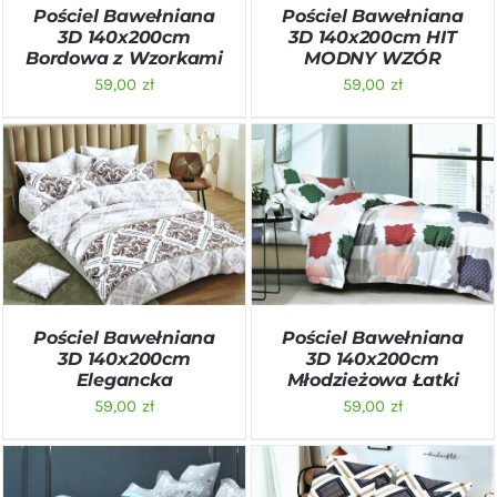
Pościel Bawełniana
Pościel Bawełniana
3D 140x200cm
3D 140x200cm HIT
Bordowa z Wzorkami
MODNY WZÓR
59,00
zł
59,00
zł
DODAJ DO KOSZYKA
/
DODAJ DO KOSZYKA
/
SZCZEGÓŁY
SZCZEGÓŁY
Pościel Bawełniana
Pościel Bawełniana
3D 140x200cm
3D 140x200cm
Elegancka
Młodzieżowa Łatki
59,00
zł
59,00
zł