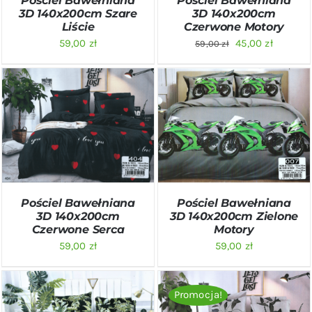
Pościel Bawełniana
Pościel Bawełniana
3D 140x200cm
3D 140x200cm Szare
Czerwone Motory
Liście
Pierwotna
Aktualn
45,00
zł
59,00
zł
59,00
zł
cena
cena
wynosiła:
wynosi:
59,00 zł.
45,00 zł.
DODAJ DO KOSZYKA
/
DODAJ DO KOSZYKA
/
SZCZEGÓŁY
SZCZEGÓŁY
Pościel Bawełniana
Pościel Bawełniana
3D 140x200cm Zielone
3D 140x200cm
Motory
Czerwone Serca
59,00
zł
59,00
zł
Promocja!