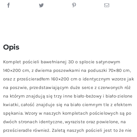
Róż
Opis
Komplet pościeli bawełnianej 3D o splocie satynowym
140×200 cm, z dwiema poszewkami na poduszki 70×80 cm,
oraz z prześcieradłem 160×200 cm o identycznym wzorze jak
na poszwie, przedstawiającym duże serce z czerwonych róż
na którym znajdują się trzy inne biało-beżowy i biało-zielone
kwiatki, całość znajduje się na biało ciemnym tle z efektem
spękania. Wzory w naszych kompletach pościelowych są po
dwóch stronach identyczne, wyraziste oraz powielone, na
prześcieradle również. Zaletą naszych pościeli jest to że nie