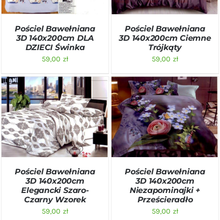
Pościel Bawełniana
Pościel Bawełniana
3D 140x200cm DLA
3D 140x200cm Ciemne
DZIECI Świnka
Trójkąty
59,00
zł
59,00
zł
DODAJ DO KOSZYKA
/
DODAJ DO KOSZYKA
/
SZCZEGÓŁY
SZCZEGÓŁY
Pościel Bawełniana
Pościel Bawełniana
3D 140x200cm
3D 140x200cm
Elegancki Szaro-
Niezapominajki +
Czarny Wzorek
Prześcieradło
59,00
zł
59,00
zł