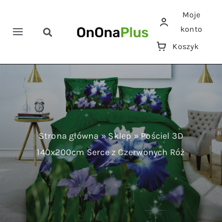
Przejdź
Moje
do
konto
zawartości
Toggle
Toggle
Koszyk
Navigation
Navigation
Szukaj
Home
Pościele
Ręczniki
Strona główna
»
Sklep
»
Pościel 3D
140x200cm Serce z Czerwonych Róż
Koce
Prześcieradła