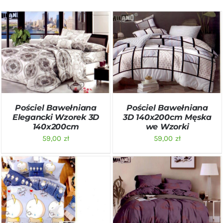
DODAJ DO KOSZYKA
/
DODAJ DO KOSZYKA
/
SZCZEGÓŁY
SZCZEGÓŁY
Pościel Bawełniana
Pościel Bawełniana
Elegancki Wzorek 3D
3D 140x200cm Męska
140x200cm
we Wzorki
59,00
zł
59,00
zł
DODAJ DO KOSZYKA
/
DODAJ DO KOSZYKA
/
SZCZEGÓŁY
SZCZEGÓŁY