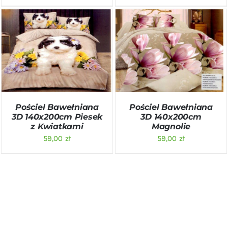
DODAJ DO KOSZYKA
/
DODAJ DO KOSZYKA
/
SZCZEGÓŁY
SZCZEGÓŁY
Pościel Bawełniana
Pościel Bawełniana
3D 140x200cm Piesek
3D 140x200cm
z Kwiatkami
Magnolie
59,00
zł
59,00
zł