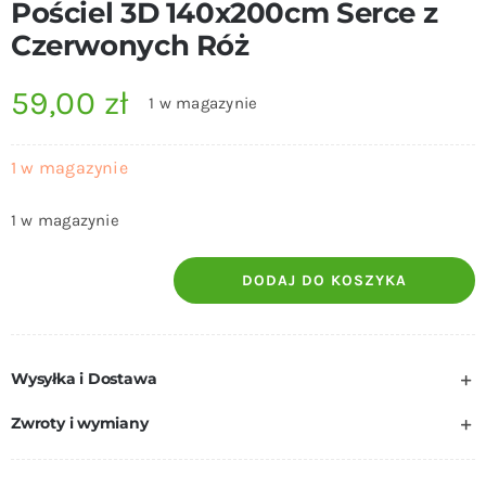
Pościel 3D 140x200cm Serce z
Czerwonych Róż
59,00
zł
1 w magazynie
1 w magazynie
1 w magazynie
DODAJ DO KOSZYKA
ilość
Pościel
3D
Wysyłka i Dostawa
140x200cm
Serce
Zwroty i wymiany
z
Czerwonych