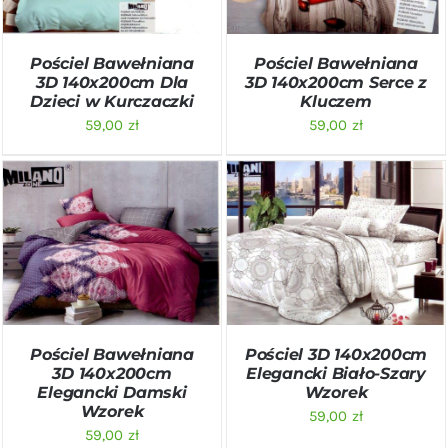
Pościel Bawełniana
Pościel Bawełniana
3D 140x200cm Dla
3D 140x200cm Serce z
Dzieci w Kurczaczki
Kluczem
59,00
zł
59,00
zł
DODAJ DO KOSZYKA
/
DODAJ DO KOSZYKA
/
SZCZEGÓŁY
SZCZEGÓŁY
Pościel Bawełniana
Pościel 3D 140x200cm
3D 140x200cm
Elegancki Biało-Szary
Elegancki Damski
Wzorek
Wzorek
59,00
zł
59,00
zł