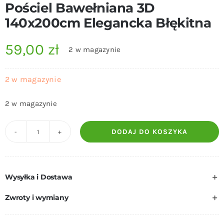
Pościel Bawełniana 3D
140x200cm Elegancka Błękitna
59,00
zł
2 w magazynie
2 w magazynie
2 w magazynie
DODAJ DO KOSZYKA
ilość
Pościel
Bawełniana
Wysyłka i Dostawa
3D
140x200cm
Zwroty i wymiany
Elegancka
Błękitna