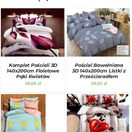
DODAJ DO KOSZYKA
/
DODAJ DO KOSZYKA
/
SZCZEGÓŁY
SZCZEGÓŁY
Komplet Pościeli 3D
Pościel Bawełniana
140x200cm Fioletowe
3D 140x200cm Listki z
Pąki Kwiatów
Prześcieradłem
59,00
zł
59,00
zł
DODAJ DO KOSZYKA
/
DODAJ DO KOSZYKA
/
SZCZEGÓŁY
SZCZEGÓŁY