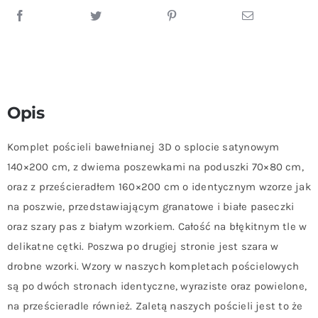
Opis
Komplet pościeli bawełnianej 3D o splocie satynowym
140×200 cm, z dwiema poszewkami na poduszki 70×80 cm,
oraz z prześcieradłem 160×200 cm o identycznym wzorze jak
na poszwie, przedstawiającym granatowe i białe paseczki
oraz szary pas z białym wzorkiem. Całość na błękitnym tle w
delikatne cętki. Poszwa po drugiej stronie jest szara w
drobne wzorki. Wzory w naszych kompletach pościelowych
są po dwóch stronach identyczne, wyraziste oraz powielone,
na prześcieradle również. Zaletą naszych pościeli jest to że