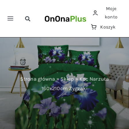
Przejdź
Moje
do
konto
zawartości
Toggle
Toggle
Koszyk
Navigation
Navigation
Szukaj
Home
Pościele
Ręczniki
Strona główna
»
Sklep
»
Koc Narzuta
160x210cm Zygzaki
Koce
Prześcieradła