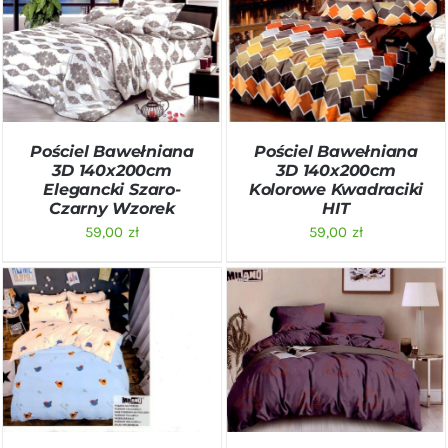
DODAJ DO KOSZYKA
/
DODAJ DO KOSZYKA
/
SZCZEGÓŁY
SZCZEGÓŁY
Pościel Bawełniana
Pościel Bawełniana
3D 140x200cm
3D 140x200cm
Elegancki Szaro-
Kolorowe Kwadraciki
Czarny Wzorek
HIT
59,00
zł
59,00
zł
DODAJ DO KOSZYKA
/
DODAJ DO KOSZYKA
/
SZCZEGÓŁY
SZCZEGÓŁY