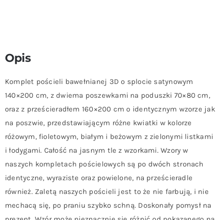
Opis
Komplet pościeli bawełnianej 3D o splocie satynowym
140×200 cm, z dwiema poszewkami na poduszki 70×80 cm,
oraz z prześcieradłem 160×200 cm o identycznym wzorze jak
na poszwie, przedstawiającym różne kwiatki w kolorze
różowym, fioletowym, białym i beżowym z zielonymi listkami
i łodygami. Całość na jasnym tle z wzorkami. Wzory w
naszych kompletach pościelowych są po dwóch stronach
identyczne, wyraziste oraz powielone, na prześcieradle
również. Zaletą naszych pościeli jest to że nie farbują, i nie
mechacą się, po praniu szybko schną. Doskonały pomysł na
prezent. Wzór może nieznacznie się różnić od pokazanego na