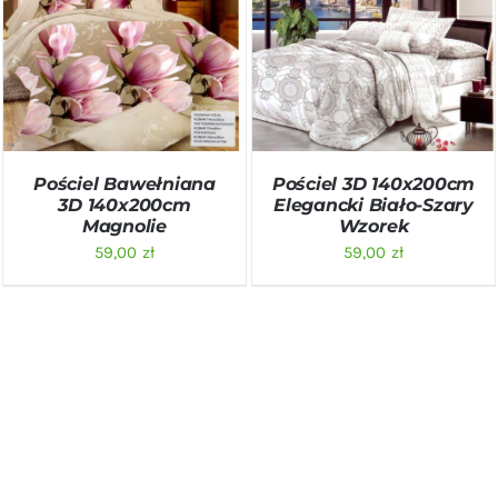
DODAJ DO KOSZYKA
/
DODAJ DO KOSZYKA
/
SZCZEGÓŁY
SZCZEGÓŁY
Pościel Bawełniana
Pościel 3D 140x200cm
3D 140x200cm
Elegancki Biało-Szary
Magnolie
Wzorek
59,00
zł
59,00
zł