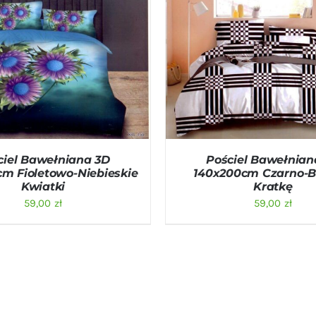
O KOSZYKA
/
QUICK VIEW
DODAJ DO KOSZYKA
/
QU
ciel Bawełniana 3D
Pościel Bawełnian
m Fioletowo-Niebieskie
140x200cm Czarno-B
Kwiatki
Kratkę
59,00
zł
59,00
zł