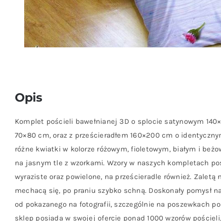
Opis
Komplet pościeli bawełnianej 3D o splocie satynowym 14
70×80 cm, oraz z prześcieradłem 160×200 cm o identyczny
różne kwiatki w kolorze różowym, fioletowym, białym i beżo
na jasnym tle z wzorkami. Wzory w naszych kompletach po
wyraziste oraz powielone, na prześcieradle również. Zaletą na
mechacą się, po praniu szybko schną. Doskonały pomysł na
od pokazanego na fotografii, szczególnie na poszewkach pod
sklep posiada w swojej ofercie ponad 1000 wzorów pościeli,