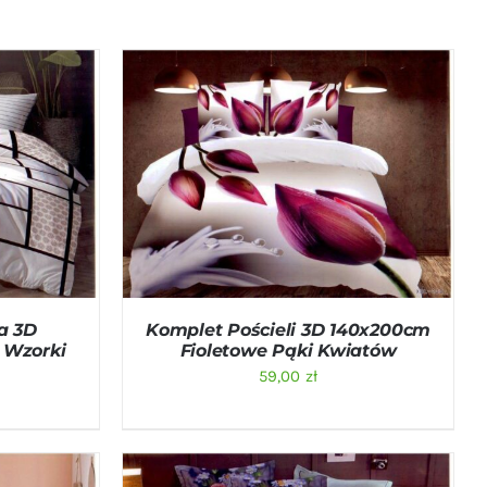
ICK VIEW
DODAJ DO KOSZYKA
/
QUICK VIEW
a 3D
Komplet Pościeli 3D 140x200cm
 Wzorki
Fioletowe Pąki Kwiatów
59,00
zł