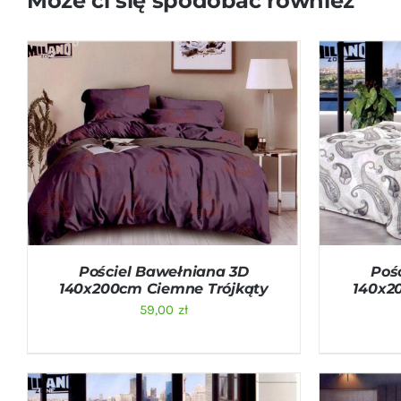
Może ci się spodobać również
DODAJ DO KOSZYKA
/
QUICK VIEW
DODAJ D
Pościel Bawełniana 3D
Poś
140x200cm Ciemne Trójkąty
140x2
59,00
zł