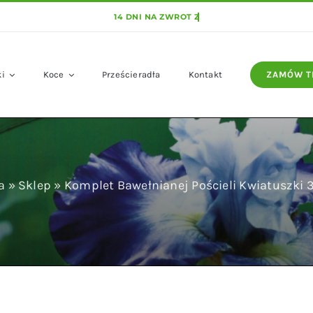
ki
Koce
Prześcieradła
Kontakt
ZAMÓW T
a
»
Sklep
»
Komplet Bawełnianej Pościeli Kwiatuszki