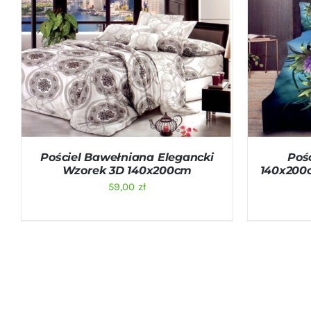
DODAJ DO KOSZYKA
/
QUICK VIEW
DODAJ D
Pościel Bawełniana Elegancki
Poś
Wzorek 3D 140x200cm
140x200c
59,00
zł