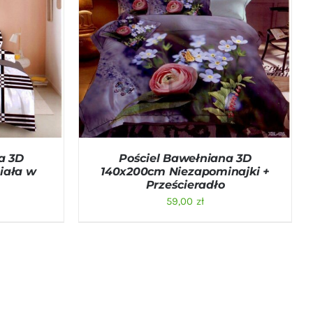
ICK VIEW
DODAJ DO KOSZYKA
/
QUICK VIEW
a 3D
Pościel Bawełniana 3D
iała w
140x200cm Niezapominajki +
Prześcieradło
59,00
zł