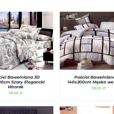
O KOSZYKA
/
QUICK VIEW
DODAJ DO KOSZYKA
/
QU
ciel Bawełniana 3D
Pościel Bawełnian
00cm Szary Elegancki
140x200cm Męska we
Wzorek
59,00
zł
59,00
zł