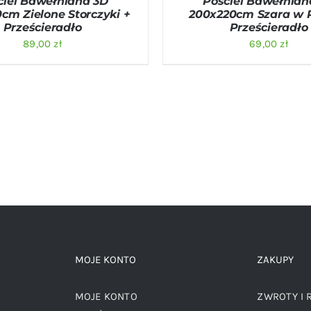
ciel Bawełniana 3D
Pościel Bawełnian
cm Zielone Storczyki +
200x220cm Szara w P
Prześcieradło
Prześcieradło
89,00
zł
69,00
zł
MOJE KONTO
ZAKUPY
MOJE KONTO
ZWROTY I 