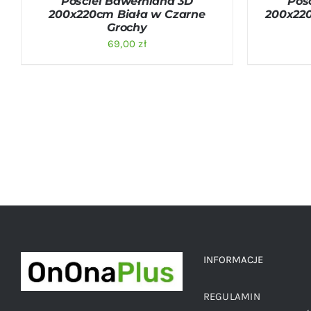
Pościel Bawełniana 3D
Poś
200x220cm Biała w Czarne
200x220
Grochy
69,00
zł
INFORMACJE
REGULAMIN