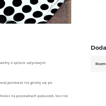
Doda
wełny o splocie satynowym.
Rozm
ować,ponieważ nie gniotą się po.
ólności na poszewkach poduszek, lecz nie