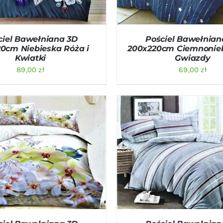
ciel Bawełniana 3D
Pościel Bawełnian
0cm Niebieska Róża i
200x220cm Ciemnonie
Kwiatki
Gwiazdy
89,00
zł
69,00
zł
O KOSZYKA
/
QUICK VIEW
DODAJ DO KOSZYKA
/
QU