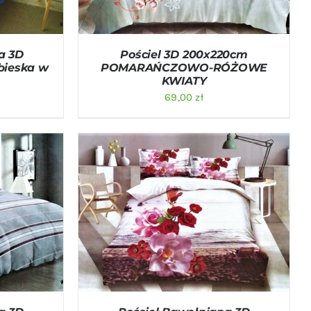
a 3D
Pościel 3D 200x220cm
bieska w
POMARAŃCZOWO-RÓŻOWE
KWIATY
69,00
zł
ICK VIEW
DODAJ DO KOSZYKA
/
QUICK VIEW