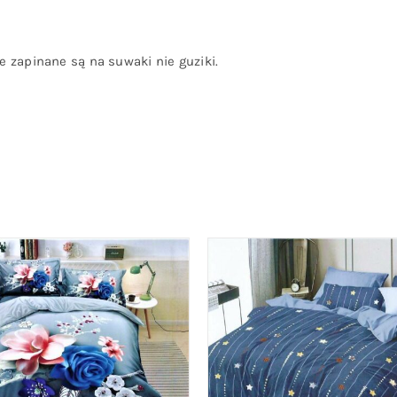
 zapinane są na suwaki nie guziki.
O KOSZYKA
/
QUICK VIEW
DODAJ DO KOSZYKA
/
QU