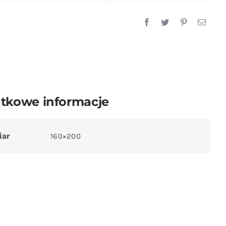
3cz
Czarne
Kółeczka
tkowe informacje
iar
160×200