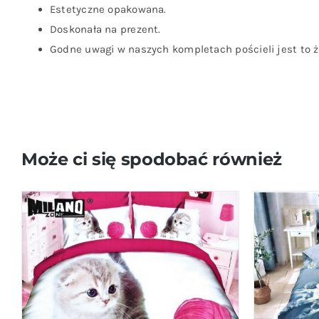
Estetyczne opakowana.
Doskonała na prezent.
Godne uwagi w naszych kompletach pościeli jest to że
Może ci się spodobać również
DODAJ DO KOSZYKA
/
QUICK VIEW
DODAJ D