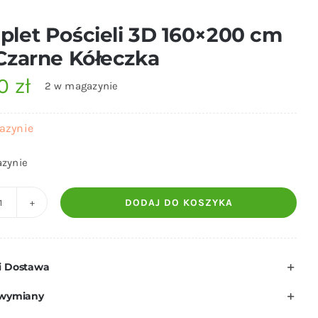
let Pościeli 3D 160×200 cm
Czarne Kółeczka
00
zł
2 w magazynie
azynie
zynie
DODAJ DO KOSZYKA
ilość
Komplet
Pościeli
i Dostawa
3D
160x200
 wymiany
cm