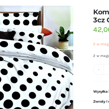
Komp
3cz 
42,
2 w mag
2 w maga
Wysyłka 
Zwroty i