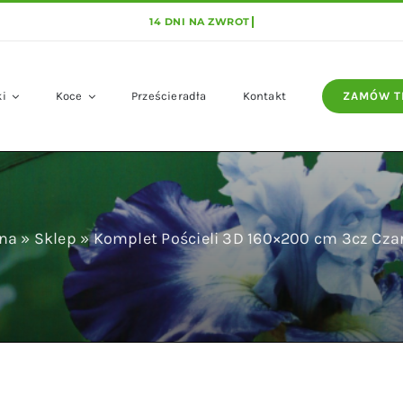
ki
Koce
Prześcieradła
Kontakt
ZAMÓW T
wna
»
Sklep
»
Komplet Pościeli 3D 160×200 cm 3cz Cza