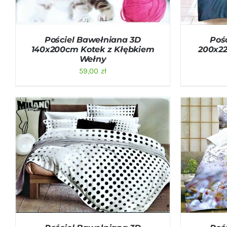
Pościel Bawełniana 3D
Poś
140x200cm Kotek z Kłębkiem
200x22
Wełny
59,00
zł
DODAJ DO KOSZYKA
/
QUICK VIEW
DODAJ D