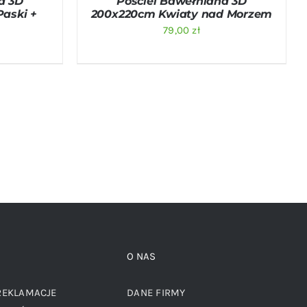
a 3D
Pościel Bawełniana 3D
aski +
200x220cm Kwiaty nad Morzem
79,00
zł
O NAS
REKLAMACJE
DANE FIRMY