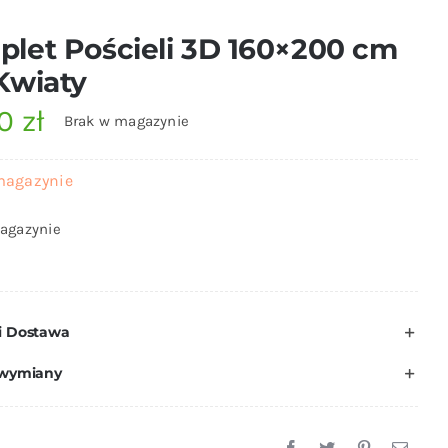
let Pościeli 3D 160×200 cm
Kwiaty
00
zł
Brak w magazynie
magazynie
agazynie
i Dostawa
 wymiany