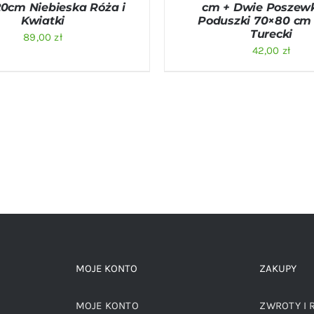
0cm Niebieska Róża i
cm + Dwie Poszew
Kwiatki
Poduszki 70×80 cm
Turecki
89,00
zł
42,00
zł
MOJE KONTO
ZAKUPY
MOJE KONTO
ZWROTY I 