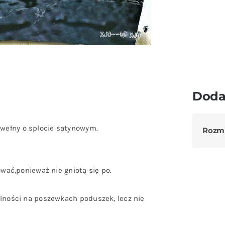
Doda
wełny o splocie satynowym.
Rozm
ować,ponieważ nie gniotą się po.
ólności na poszewkach poduszek, lecz nie