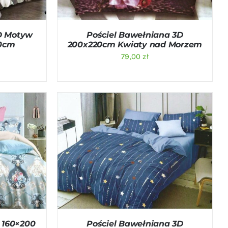
D Motyw
Pościel Bawełniana 3D
0cm
200x220cm Kwiaty nad Morzem
79,00
zł
ICK VIEW
DODAJ DO KOSZYKA
/
QUICK VIEW
 160×200
Pościel Bawełniana 3D