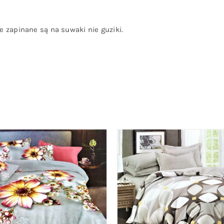
 zapinane są na suwaki nie guziki.
O KOSZYKA
/
QUICK VIEW
DODAJ DO KOSZYKA
/
QU