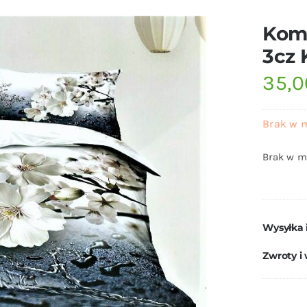
Komp
3cz 
35,
Brak w 
Brak w m
Wysyłka 
Zwroty i