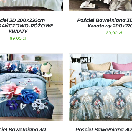
ciel 3D 200x220cm
Pościel Bawełniana 3
RAŃCZOWO-RÓŻOWE
Kwiatowy 200x22
KWIATY
69,00
zł
69,00
zł
O KOSZYKA
/
QUICK VIEW
DODAJ DO KOSZYKA
/
QU
ciel Bawełniana 3D
Pościel Bawełniana 3D