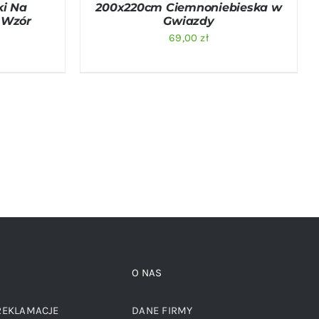
ki Na
200x220cm Ciemnoniebieska w
 Wzór
Gwiazdy
69,00
zł
O NAS
REKLAMACJE
DANE FIRMY