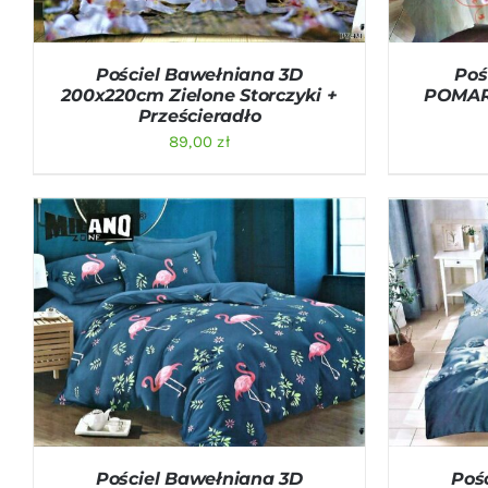
Pościel Bawełniana 3D
Poś
200x220cm Zielone Storczyki +
POMA
Prześcieradło
89,00
zł
DODAJ DO KOSZYKA
/
QUICK VIEW
DODAJ D
Pościel Bawełniana 3D
Poś