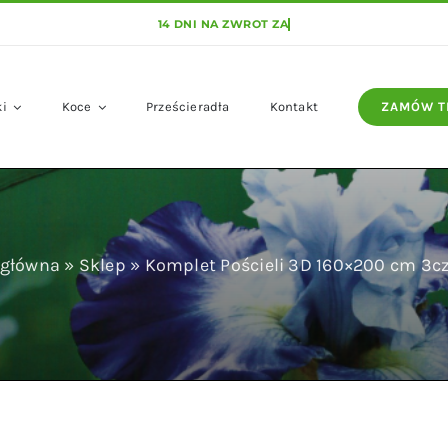
ki
Koce
Prześcieradła
Kontakt
ZAMÓW T
 główna
»
Sklep
»
Komplet Pościeli 3D 160×200 cm 3cz