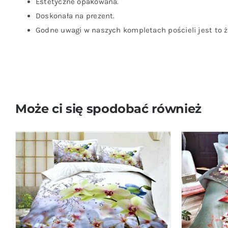
Estetyczne opakowana.
Doskonała na prezent.
Godne uwagi w naszych kompletach pościeli jest to że
Może ci się spodobać również
DODAJ DO KOSZYKA
/
QUICK VIEW
DODAJ D