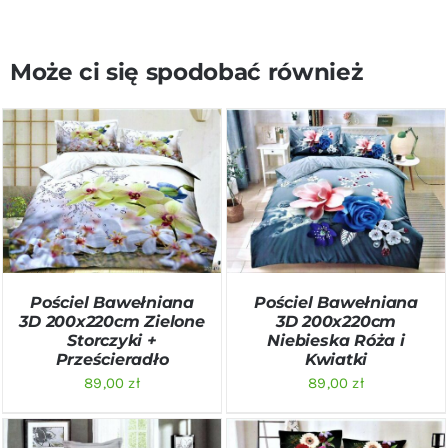
Może ci się spodobać również
DODAJ DO KOSZYKA
/
DODAJ DO KOSZYKA
/
SZCZEGÓŁY
SZCZEGÓŁY
Pościel Bawełniana
Pościel Bawełniana
3D 200x220cm Zielone
3D 200x220cm
Storczyki +
Niebieska Róża i
Prześcieradło
Kwiatki
89,00
zł
89,00
zł