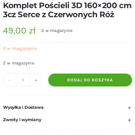
Komplet Pościeli 3D 160×200 cm
3cz Serce z Czerwonych Róż
49,00
zł
2 w magazynie
2 w magazynie
2 w magazynie
DODAJ DO KOSZYKA
ilość
Komplet
Pościeli
Wysyłka i Dostawa
3D
160x200
Zwroty i wymiany
cm
3cz