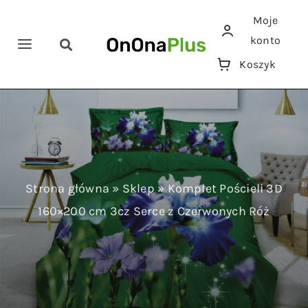
Przejdź
Moje
do
konto
zawartości
Toggle
Toggle
Koszyk
Navigation
Navigation
Szukaj
Home
Pościele
Ręczniki
Strona główna
»
Sklep
»
Komplet Pościeli 3D
160×200 cm 3cz Serce z Czerwonych Róż
Koce
Prześcieradła