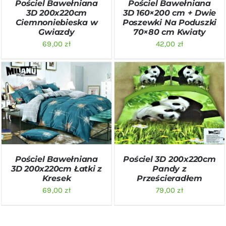
Pościel Bawełniana
Pościel Bawełniana
3D 200x220cm
3D 160×200 cm + Dwie
Ciemnoniebieska w
Poszewki Na Poduszki
Gwiazdy
70×80 cm Kwiaty
69,00
zł
42,00
zł
DODAJ DO KOSZYKA
/
DODAJ DO KOSZYKA
/
SZCZEGÓŁY
SZCZEGÓŁY
Pościel Bawełniana
Pościel 3D 200x220cm
3D 200x220cm Łatki z
Pandy z
Kresek
Prześcieradłem
69,00
zł
79,00
zł