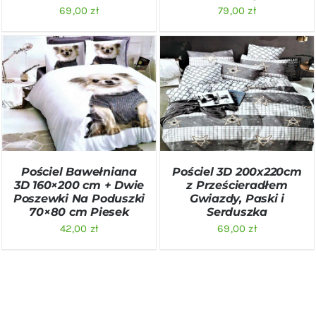
69,00
zł
79,00
zł
DODAJ DO KOSZYKA
/
DODAJ DO KOSZYKA
/
SZCZEGÓŁY
SZCZEGÓŁY
Pościel Bawełniana
Pościel 3D 200x220cm
3D 160×200 cm + Dwie
z Prześcieradłem
Poszewki Na Poduszki
Gwiazdy, Paski i
70×80 cm Piesek
Serduszka
42,00
zł
69,00
zł