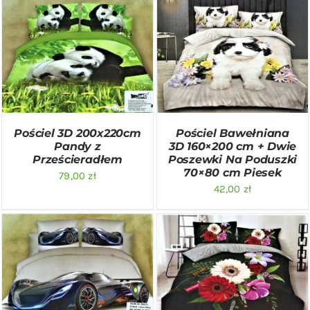
DODAJ DO KOSZYKA
/
DODAJ DO KOSZYKA
/
SZCZEGÓŁY
SZCZEGÓŁY
Pościel 3D 200x220cm
Pościel Bawełniana
Pandy z
3D 160×200 cm + Dwie
Prześcieradłem
Poszewki Na Poduszki
70×80 cm Piesek
79,00
zł
42,00
zł
DODAJ DO KOSZYKA
/
DODAJ DO KOSZYKA
/
SZCZEGÓŁY
SZCZEGÓŁY