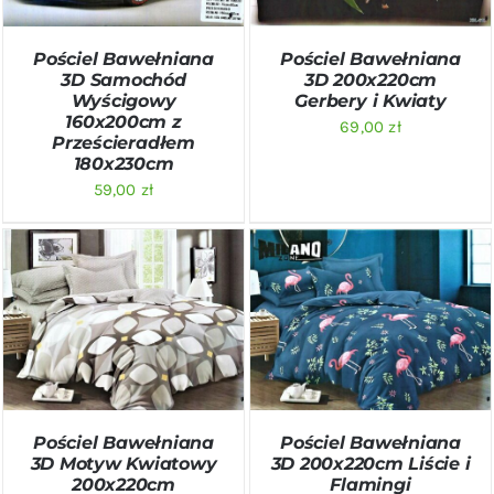
Pościel Bawełniana
Pościel Bawełniana
3D Samochód
3D 200x220cm
Wyścigowy
Gerbery i Kwiaty
160x200cm z
69,00
zł
Prześcieradłem
180x230cm
59,00
zł
DODAJ DO KOSZYKA
/
DODAJ DO KOSZYKA
/
SZCZEGÓŁY
SZCZEGÓŁY
Pościel Bawełniana
Pościel Bawełniana
3D Motyw Kwiatowy
3D 200x220cm Liście i
200x220cm
Flamingi