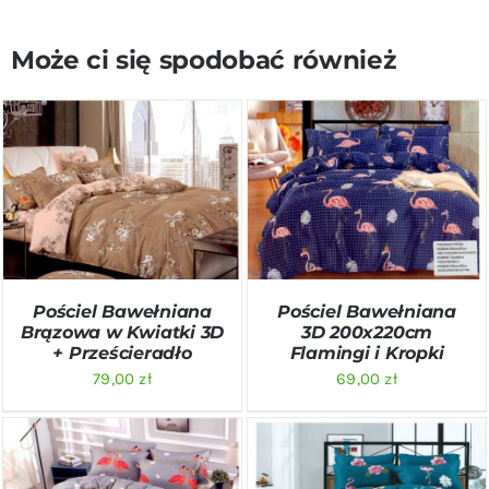
Może ci się spodobać również
DODAJ DO KOSZYKA
/
DODAJ DO KOSZYKA
/
SZCZEGÓŁY
SZCZEGÓŁY
Pościel Bawełniana
Pościel Bawełniana
Brązowa w Kwiatki 3D
3D 200x220cm
+ Prześcieradło
Flamingi i Kropki
79,00
zł
69,00
zł