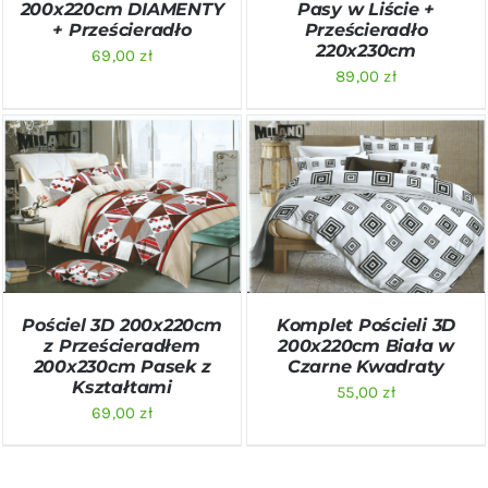
200x220cm DIAMENTY
Pasy w Liście +
+ Prześcieradło
Prześcieradło
220x230cm
69,00
zł
89,00
zł
DODAJ DO KOSZYKA
/
DODAJ DO KOSZYKA
/
SZCZEGÓŁY
SZCZEGÓŁY
Pościel 3D 200x220cm
Komplet Pościeli 3D
z Prześcieradłem
200x220cm Biała w
200x230cm Pasek z
Czarne Kwadraty
Kształtami
55,00
zł
69,00
zł