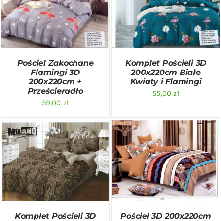
DODAJ DO KOSZYKA
/
DODAJ DO KOSZYKA
/
SZCZEGÓŁY
SZCZEGÓŁY
Pościel Zakochane
Komplet Pościeli 3D
Flamingi 3D
200x220cm Białe
200x220cm +
Kwiaty i Flamingi
Prześcieradło
55,00
zł
59,00
zł
DODAJ DO KOSZYKA
/
DODAJ DO KOSZYKA
/
SZCZEGÓŁY
SZCZEGÓŁY
Komplet Pościeli 3D
Pościel 3D 200x220cm