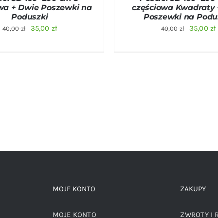
wa + Dwie Poszewki na
częściowa Kwadraty 
Poduszki
Poszewki na Podu
Pierwotna
Aktualna
Pierwot
35,00
zł
35,00
zł
40,00
zł
40,00
zł
cena
cena
cena
wynosiła:
wynosi:
wynosiła
40,00 zł.
35,00 zł.
40,00 zł.
MOJE KONTO
ZAKUPY
MOJE KONTO
ZWROTY I 