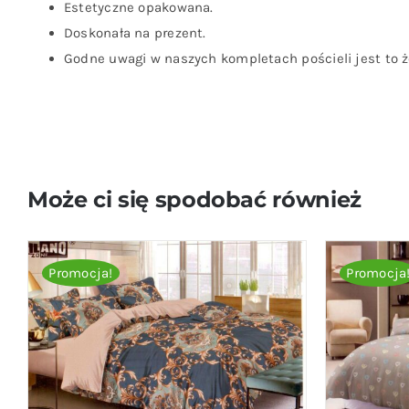
Estetyczne opakowana.
Doskonała na prezent.
Godne uwagi w naszych kompletach pościeli jest to że
Może ci się spodobać również
Promocja!
Promocja
DODAJ DO KOSZYKA
/
QUICK VIEW
DODAJ D