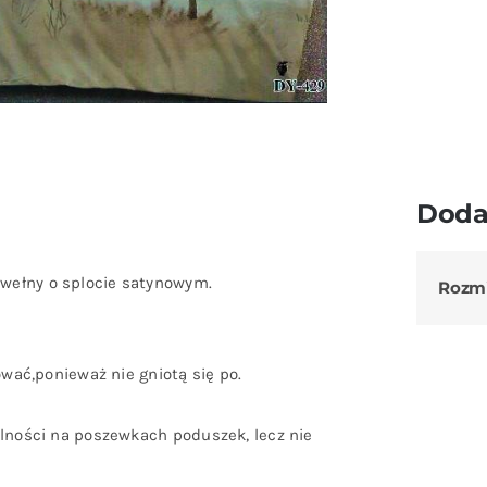
Doda
wełny o splocie satynowym.
Rozm
ować,ponieważ nie gniotą się po.
ólności na poszewkach poduszek, lecz nie