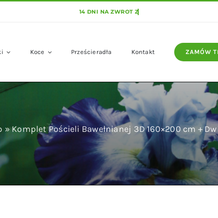
ki
Koce
Prześcieradła
Kontakt
ZAMÓW T
p
»
Komplet Pościeli Bawełnianej 3D 160×200 cm + Dw