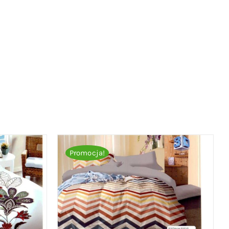
Promocja!
ICK VIEW
DODAJ DO KOSZYKA
/
QUICK VIEW