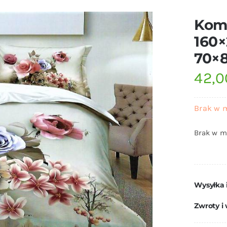
Komp
160×
70×
42,
Brak w 
Brak w m
Wysyłka 
Zwroty i