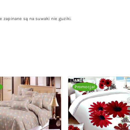
 zapinane są na suwaki nie guziki.
!
Promocja!
O KOSZYKA
/
QUICK VIEW
DODAJ DO KOSZYKA
/
QU