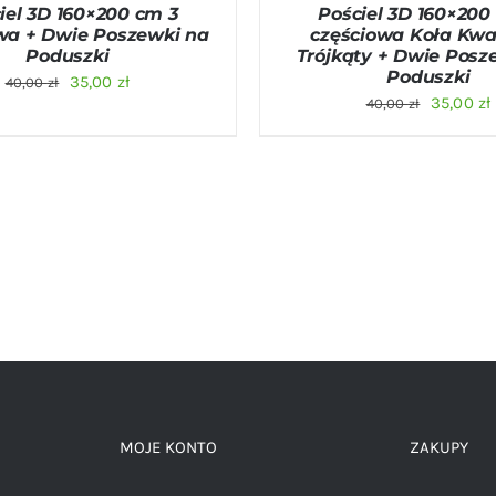
iel 3D 160×200 cm 3
Pościel 3D 160×200
wa + Dwie Poszewki na
częściowa Koła Kwa
Poduszki
Trójkąty + Dwie Posz
Poduszki
Pierwotna
Aktualna
35,00
zł
40,00
zł
Pierwot
35,00
zł
40,00
zł
cena
cena
cena
wynosiła:
wynosi:
wynosiła
40,00 zł.
35,00 zł.
40,00 zł.
MOJE KONTO
ZAKUPY