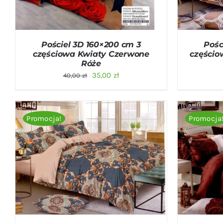
Pościel 3D 160×200 cm 3
Pośc
częściowa Kwiaty Czerwone
częścio
Róże
Pierwotna
Aktualna
35,00
zł
40,00
zł
cena
cena
wynosiła:
wynosi:
40,00 zł.
35,00 zł.
Promocja!
Promocja
DODAJ DO KOSZYKA
/
QUICK VIEW
DODAJ D