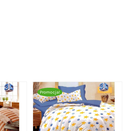
Promocja!
ICK VIEW
DODAJ DO KOSZYKA
/
QUICK VIEW