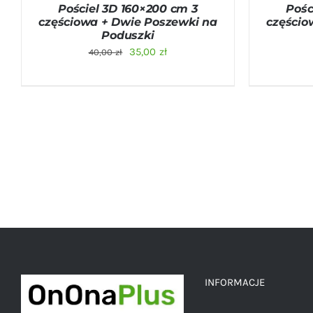
Pościel 3D 160×200 cm 3
Pośc
częściowa + Dwie Poszewki na
częścio
Poduszki
Pierwotna
Aktualna
35,00
zł
40,00
zł
cena
cena
wynosiła:
wynosi:
40,00 zł.
35,00 zł.
INFORMACJE