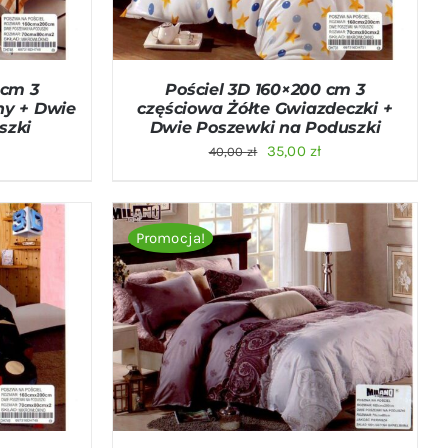
 cm 3
Pościel 3D 160×200 cm 3
ny + Dwie
częściowa Żółte Gwiazdeczki +
szki
Dwie Poszewki na Poduszki
na
Aktualna
Pierwotna
Aktualna
35,00
zł
40,00
zł
cena
cena
cena
:
wynosi:
wynosiła:
wynosi:
35,00 zł.
40,00 zł.
35,00 zł.
Promocja!
ICK VIEW
DODAJ DO KOSZYKA
/
QUICK VIEW