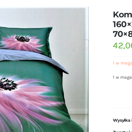
Komp
160×
70×
42,
1 w mag
1 w maga
Wysyłka 