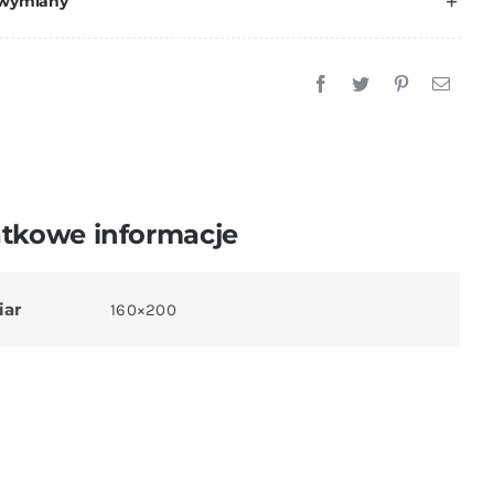
 wymiany
160x200
cm
+
Dwie
Poszewki
70x80
cm.
tkowe informacje
iar
160×200