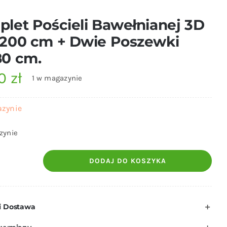
let Pościeli Bawełnianej 3D
200 cm + Dwie Poszewki
80 cm.
00
zł
1 w magazynie
azynie
zynie
DODAJ DO KOSZYKA
ilość
Komplet
Pościeli
i Dostawa
Bawełnianej
3D