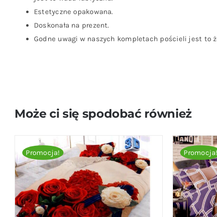
Estetyczne opakowana.
Doskonała na prezent.
Godne uwagi w naszych kompletach pościeli jest to że
Może ci się spodobać również
Promocja!
Promocja
DODAJ DO KOSZYKA
/
QUICK VIEW
DODAJ D