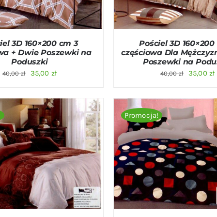
iel 3D 160×200 cm 3
Pościel 3D 160×200
wa + Dwie Poszewki na
częściowa Dla Mężczyz
Poduszki
Poszewki na Podu
Pierwotna
Aktualna
Pierwot
35,00
zł
35,00
zł
40,00
zł
40,00
zł
cena
cena
cena
wynosiła:
wynosi:
wynosiła
40,00 zł.
35,00 zł.
40,00 zł.
!
Promocja!
O KOSZYKA
/
QUICK VIEW
DODAJ DO KOSZYKA
/
QU