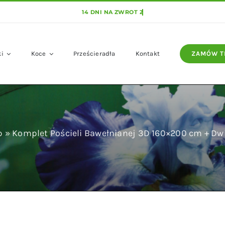
ki
Koce
Prześcieradła
Kontakt
ZAMÓW T
p
»
Komplet Pościeli Bawełnianej 3D 160×200 cm + Dw