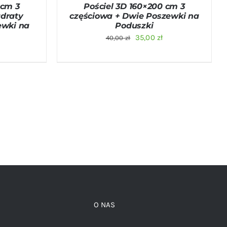
 cm 3
Pościel 3D 160×200 cm 3
draty
częściowa + Dwie Poszewki na
ewki na
Poduszki
Pierwotna
Aktualna
35,00
zł
40,00
zł
na
Aktualna
cena
cena
cena
wynosiła:
wynosi:
:
wynosi:
40,00 zł.
35,00 zł.
35,00 zł.
O NAS