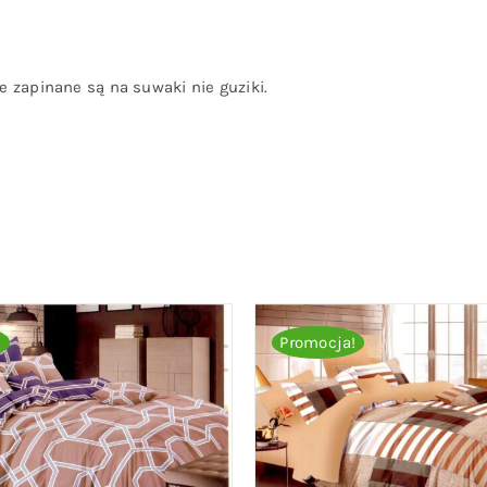
 zapinane są na suwaki nie guziki.
!
Promocja!
O KOSZYKA
/
QUICK VIEW
DODAJ DO KOSZYKA
/
QU