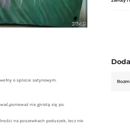
Zwroty i
Doda
wełny o splocie satynowym.
Rozm
ować,ponieważ nie gniotą się po.
ólności na poszewkach poduszek, lecz nie