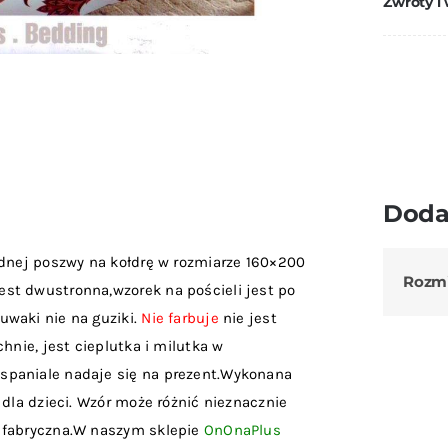
Zwroty i
Doda
dnej poszwy na kołdrę w rozmiarze 160×200
Rozm
st dwustronna,wzorek na pościeli jest po
uwaki nie na guziki.
Nie farbuje
nie jest
hnie, jest cieplutka i milutka w
spaniale nadaje się na prezent.Wykonana
 dla dzieci. Wzór może różnić nieznacznie
a fabryczna.W naszym sklepie
OnOnaPlus