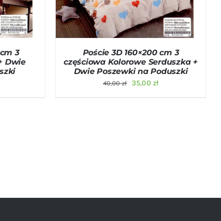
 cm 3
Poście 3D 160×200 cm 3
+ Dwie
częściowa Kolorowe Serduszka +
szki
Dwie Poszewki na Poduszki
na
Aktualna
Pierwotna
Aktualna
35,00
zł
40,00
zł
cena
cena
cena
:
wynosi:
wynosiła:
wynosi:
35,00 zł.
40,00 zł.
35,00 zł.