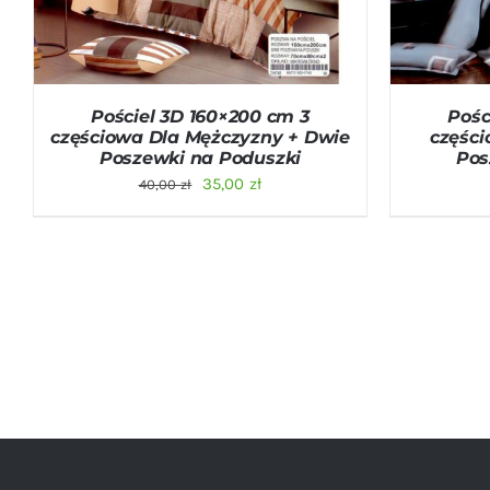
Pościel 3D 160×200 cm 3
Pośc
częściowa Dla Mężczyzny + Dwie
częśc
Poszewki na Poduszki
Pos
Pierwotna
Aktualna
35,00
zł
40,00
zł
cena
cena
wynosiła:
wynosi:
40,00 zł.
35,00 zł.