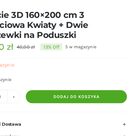
ie 3D 160×200 cm 3
ciowa Kwiaty + Dwie
ewki na Poduszki
00
zł
40,00
zł
13% Off
5 w magazynie
Pierwotna
Aktualna
cena
cena
azynie
wynosiła:
wynosi:
zynie
40,00 zł.
35,00 zł.
DODAJ DO KOSZYKA
ilość
Poście
3D
i Dostawa
160x200
cm