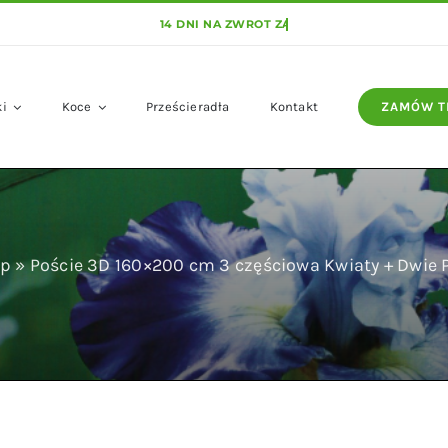
ki
Koce
Prześcieradła
Kontakt
ZAMÓW T
ep
»
Poście 3D 160×200 cm 3 częściowa Kwiaty + Dwie 