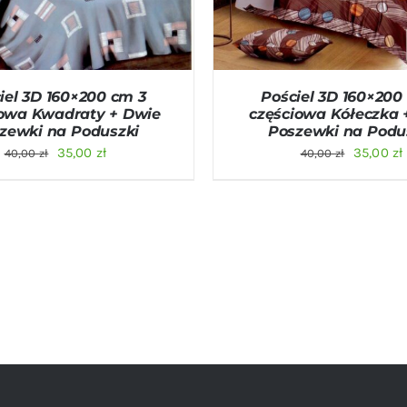
iel 3D 160×200 cm 3
Pościel 3D 160×200
iowa Kwadraty + Dwie
częściowa Kółeczka 
zewki na Poduszki
Poszewki na Podu
Pierwotna
Aktualna
Pierwot
35,00
zł
35,00
zł
40,00
zł
40,00
zł
cena
cena
cena
wynosiła:
wynosi:
wynosiła
40,00 zł.
35,00 zł.
40,00 zł.