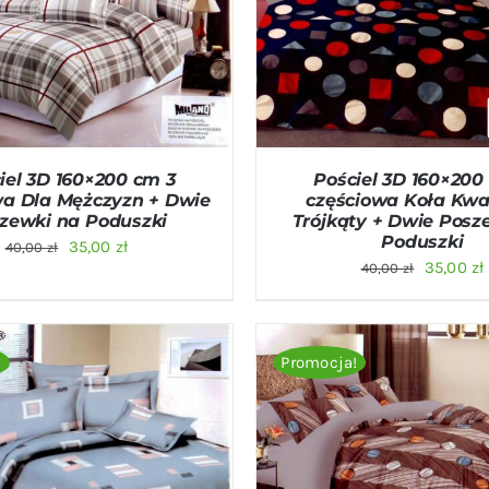
O KOSZYKA
/
QUICK VIEW
DODAJ DO KOSZYKA
/
QU
iel 3D 160×200 cm 3
Pościel 3D 160×200
wa Dla Mężczyzn + Dwie
częściowa Koła Kwa
zewki na Poduszki
Trójkąty + Dwie Posz
Poduszki
Pierwotna
Aktualna
35,00
zł
40,00
zł
Pierwot
35,00
zł
40,00
zł
cena
cena
cena
wynosiła:
wynosi:
wynosiła
40,00 zł.
35,00 zł.
40,00 zł.
!
Promocja!
O KOSZYKA
/
QUICK VIEW
DODAJ DO KOSZYKA
/
QU