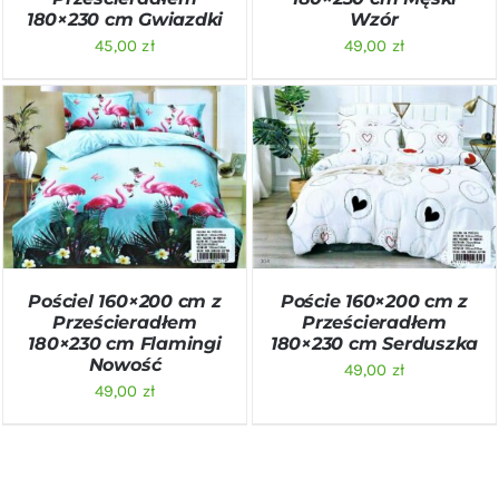
Wzór
180×230 cm Gwiazdki
49,00
zł
45,00
zł
DODAJ DO KOSZYKA
/
DODAJ DO KOSZYKA
/
SZCZEGÓŁY
SZCZEGÓŁY
Poście 160×200 cm z
Pościel 160×200 cm z
Prześcieradłem
Prześcieradłem
180×230 cm Serduszka
180×230 cm Flamingi
Nowość
49,00
zł
49,00
zł