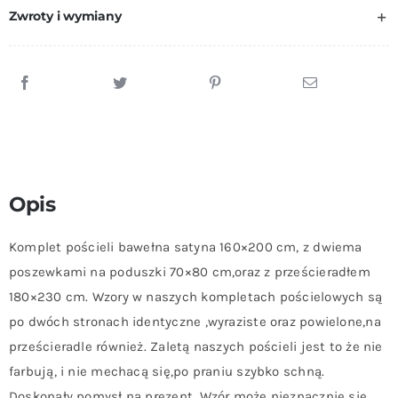
Bawełna
Zwroty i wymiany
Satyna
z
Prześcieradłem
180x230
cm
Nowość
Opis
Komplet pościeli bawełna satyna 160×200 cm, z dwiema
poszewkami na poduszki 70×80 cm,oraz z prześcieradłem
180×230 cm. Wzory w naszych kompletach pościelowych są
po dwóch stronach identyczne ,wyraziste oraz powielone,na
prześcieradle również. Zaletą naszych pościeli jest to że nie
farbują, i nie mechacą się,po praniu szybko schną.
Doskonały pomysł na prezent. Wzór może nieznacznie się