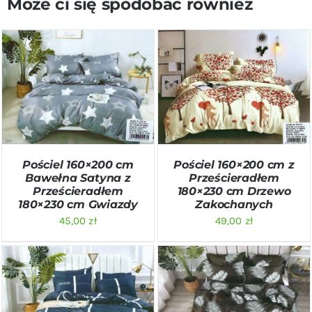
Może ci się spodobać również
DODAJ DO KOSZYKA
/
DODAJ DO KOSZYKA
/
SZCZEGÓŁY
SZCZEGÓŁY
Pościel 160×200 cm
Pościel 160×200 cm z
Bawełna Satyna z
Prześcieradłem
Prześcieradłem
180×230 cm Drzewo
180×230 cm Gwiazdy
Zakochanych
45,00
zł
49,00
zł
DODAJ DO KOSZYKA
/
DODAJ DO KOSZYKA
/
SZCZEGÓŁY
SZCZEGÓŁY