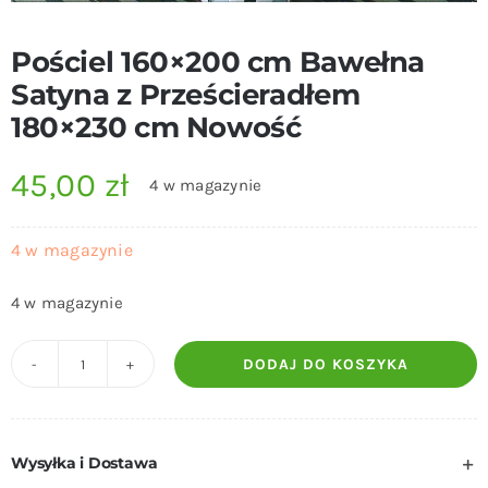
Pościel 160×200 cm Bawełna
Satyna z Prześcieradłem
180×230 cm Nowość
45,00
zł
4 w magazynie
4 w magazynie
4 w magazynie
DODAJ DO KOSZYKA
ilość
Pościel
160x200
Wysyłka i Dostawa
cm