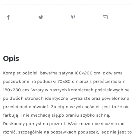
Prześcieradłem
180x230
cm
Serca
Opis
Komplet pościeli bawełna satyna 160×200 cm, z dwiema
poszewkami na poduszki 70×80 cm,oraz z prześcieradłem
180×230 cm. Wzory w naszych kompletach pościelowych są
po dwóch stronach identyczne ,wyraziste oraz powielone,na
prześcieradle również. Zaletą naszych pościeli jest to że nie
farbują, i nie mechacą się,po praniu szybko schną.
Doskonały pomysł na prezent. Wzór może nieznacznie się
różnić, szczególnie na poszewkach poduszek, lecz nie jest to