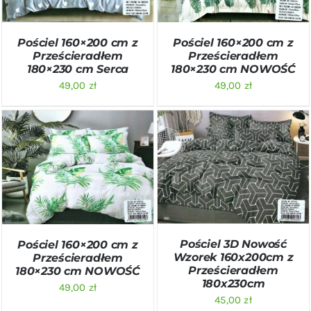
Pościel 160×200 cm z
Pościel 160×200 cm z
Prześcieradłem
Prześcieradłem
180×230 cm Serca
180×230 cm NOWOŚĆ
49,00
zł
49,00
zł
DODAJ DO KOSZYKA
/
DODAJ DO KOSZYKA
/
SZCZEGÓŁY
SZCZEGÓŁY
Pościel 3D Nowość
Pościel 160×200 cm z
Wzorek 160x200cm z
Prześcieradłem
Prześcieradłem
180×230 cm NOWOŚĆ
180x230cm
49,00
zł
45,00
zł