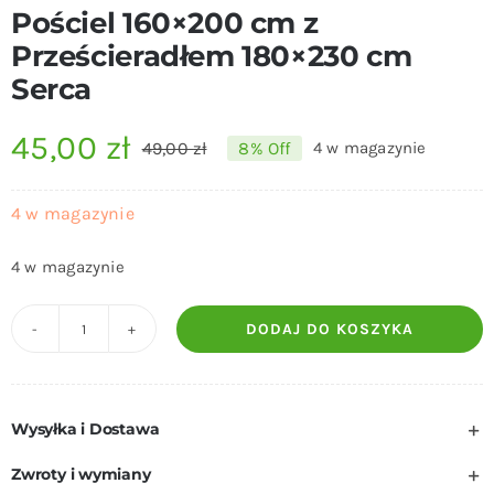
Pościel 160×200 cm z
Prześcieradłem 180×230 cm
Serca
45,00
zł
49,00
zł
8% Off
4 w magazynie
Pierwotna
Aktualna
cena
cena
4 w magazynie
wynosiła:
wynosi:
4 w magazynie
49,00 zł.
45,00 zł.
DODAJ DO KOSZYKA
ilość
Pościel
160x200
Wysyłka i Dostawa
cm
z
Zwroty i wymiany