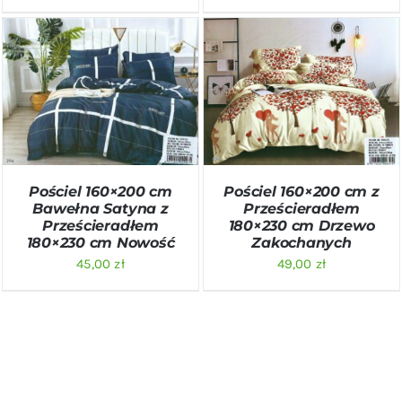
DODAJ DO KOSZYKA
/
DODAJ DO KOSZYKA
/
SZCZEGÓŁY
SZCZEGÓŁY
Pościel 160×200 cm z
Pościel 160×200 cm
Prześcieradłem
Bawełna Satyna z
180×230 cm Drzewo
Prześcieradłem
Zakochanych
180×230 cm Nowość
49,00
zł
45,00
zł