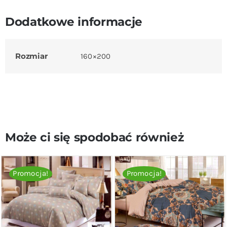
Dodatkowe informacje
Rozmiar
160×200
Może ci się spodobać również
Promocja!
Promocja!
DODAJ DO KOSZYKA
/
DODAJ DO KOSZYKA
/
SZCZEGÓŁY
SZCZEGÓŁY