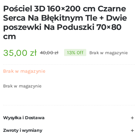
Pościel 3D 160×200 cm Czarne
Serca Na Błękitnym Tle + Dwie
poszewki Na Poduszki 70×80
cm
35,00
zł
40,00
zł
13% Off
Brak w magazynie
Pierwotna
Aktualna
cena
cena
Brak w magazynie
wynosiła:
wynosi:
Brak w magazynie
40,00 zł.
35,00 zł.
Wysyłka i Dostawa
Zwroty i wymiany