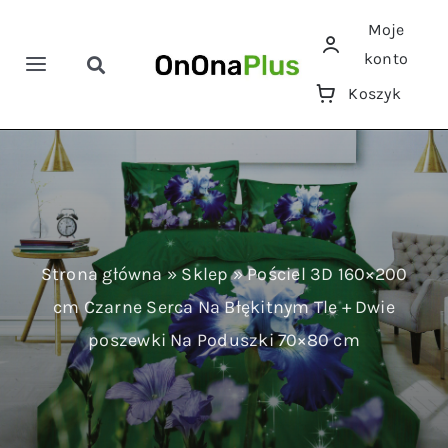
Przejdź
Moje
do
konto
zawartości
Toggle
Toggle
Koszyk
Navigation
Navigation
Szukaj
Home
Pościele
Ręczniki
Strona główna
»
Sklep
»
Pościel 3D 160×200
cm Czarne Serca Na Błękitnym Tle + Dwie
Koce
poszewki Na Poduszki 70×80 cm
Prześcieradła