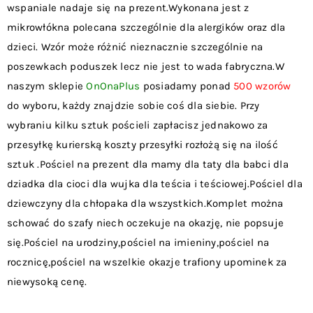
wspaniale nadaje się na prezent.Wykonana jest z
mikrowłókna polecana szczególnie dla alergików oraz dla
dzieci. Wzór może różnić nieznacznie szczególnie na
poszewkach poduszek lecz nie jest to wada fabryczna.W
naszym sklepie
OnOnaPlus
posiadamy ponad
500 wzorów
do wyboru, każdy znajdzie sobie coś dla siebie. Przy
wybraniu kilku sztuk pościeli zapłacisz jednakowo za
przesyłkę kurierską koszty przesyłki rozłożą się na ilość
sztuk .Pościel na prezent dla mamy dla taty dla babci dla
dziadka dla cioci dla wujka dla teścia i teściowej.Pościel dla
dziewczyny dla chłopaka dla wszystkich.Komplet można
schować do szafy niech oczekuje na okazję, nie popsuje
się.Pościel na urodziny,pościel na imieniny,pościel na
rocznicę,pościel na wszelkie okazje trafiony upominek za
niewysoką cenę.