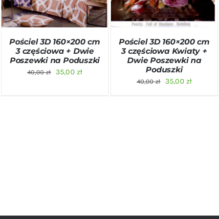
Pościel 3D 160×200 cm
Pościel 3D 160×200 cm
3 częściowa + Dwie
3 częściowa Kwiaty +
Poszewki na Poduszki
Dwie Poszewki na
Poduszki
Pierwotna
Aktualna
35,00
zł
40,00
zł
Pierwotna
Aktualn
35,00
zł
40,00
zł
cena
cena
cena
cena
wynosiła:
wynosi:
wynosiła:
wynosi:
40,00 zł.
35,00 zł.
40,00 zł.
35,00 zł