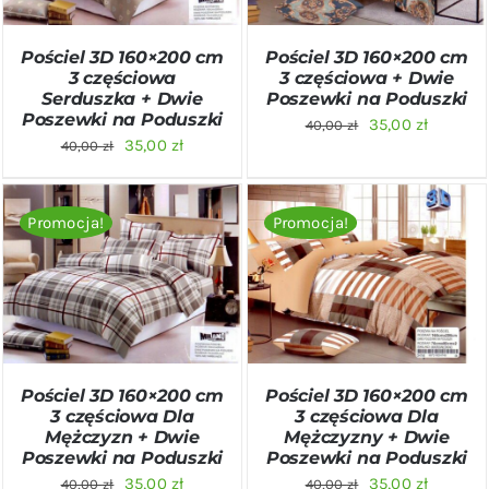
Pościel 3D 160×200 cm
Pościel 3D 160×200 cm
3 częściowa
3 częściowa + Dwie
Serduszka + Dwie
Poszewki na Poduszki
Poszewki na Poduszki
Pierwotna
Aktualn
35,00
zł
40,00
zł
Pierwotna
Aktualna
35,00
zł
40,00
zł
cena
cena
cena
cena
wynosiła:
wynosi:
wynosiła:
wynosi:
40,00 zł.
35,00 zł
Promocja!
Promocja!
40,00 zł.
35,00 zł.
DODAJ DO KOSZYKA
/
DODAJ DO KOSZYKA
/
SZCZEGÓŁY
SZCZEGÓŁY
Pościel 3D 160×200 cm
Pościel 3D 160×200 cm
3 częściowa Dla
3 częściowa Dla
Mężczyzn + Dwie
Mężczyzny + Dwie
Poszewki na Poduszki
Poszewki na Poduszki
Pierwotna
Aktualna
Pierwotna
Aktualn
35,00
zł
35,00
zł
40,00
zł
40,00
zł