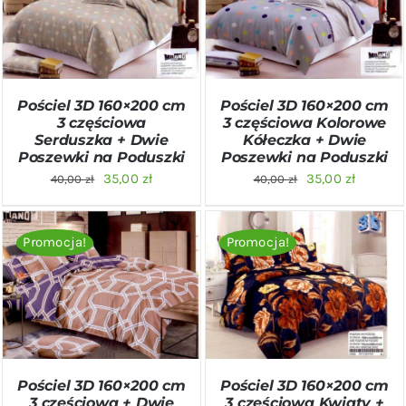
SZCZEGÓŁY
SZCZEGÓŁY
Pościel 3D 160×200 cm
Pościel 3D 160×200 cm
3 częściowa
3 częściowa Kolorowe
Serduszka + Dwie
Kółeczka + Dwie
Poszewki na Poduszki
Poszewki na Poduszki
Pierwotna
Aktualna
Pierwotna
Aktualn
35,00
zł
35,00
zł
40,00
zł
40,00
zł
cena
cena
cena
cena
wynosiła:
wynosi:
wynosiła:
wynosi:
Promocja!
Promocja!
40,00 zł.
35,00 zł.
40,00 zł.
35,00 zł
DODAJ DO KOSZYKA
/
DODAJ DO KOSZYKA
/
SZCZEGÓŁY
SZCZEGÓŁY
Pościel 3D 160×200 cm
Pościel 3D 160×200 cm
3 częściowa + Dwie
3 częściowa Kwiaty +