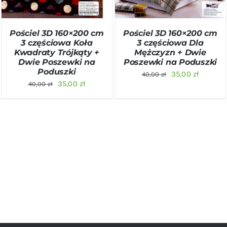
Pościel 3D 160×200 cm
Pościel 3D 160×200 cm
3 częściowa Koła
3 częściowa Dla
Kwadraty Trójkąty +
Mężczyzn + Dwie
Dwie Poszewki na
Poszewki na Poduszki
Poduszki
Pierwotna
Aktualn
35,00
zł
40,00
zł
Pierwotna
Aktualna
35,00
zł
40,00
zł
cena
cena
cena
cena
wynosiła:
wynosi:
wynosiła:
wynosi:
40,00 zł.
35,00 zł
40,00 zł.
35,00 zł.