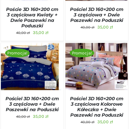
Poście 3D 160×200 cm
Pościel 3D 160×200 cm
3 częściowa Kwiaty +
3 częściowa + Dwie
Dwie Poszewki na
Poszewki na Poduszki
Poduszki
Pierwotna
Aktualn
35,00
zł
40,00
zł
Pierwotna
Aktualna
35,00
zł
40,00
zł
cena
cena
cena
cena
wynosiła:
wynosi:
wynosiła:
wynosi:
40,00 zł.
35,00 zł
Promocja!
Promocja!
40,00 zł.
35,00 zł.
DODAJ DO KOSZYKA
/
DODAJ DO KOSZYKA
/
SZCZEGÓŁY
SZCZEGÓŁY
Pościel 3D 160×200 cm
Pościel 3D 160×200 cm
3 częściowa + Dwie
3 częściowa Kolorowe
Poszewki na Poduszki
Kółeczka + Dwie
Poszewki na Poduszki
Pierwotna
Aktualna
35,00
zł
40,00
zł
Pierwotna
Aktualn
35,00
zł
40,00
zł
cena
cena