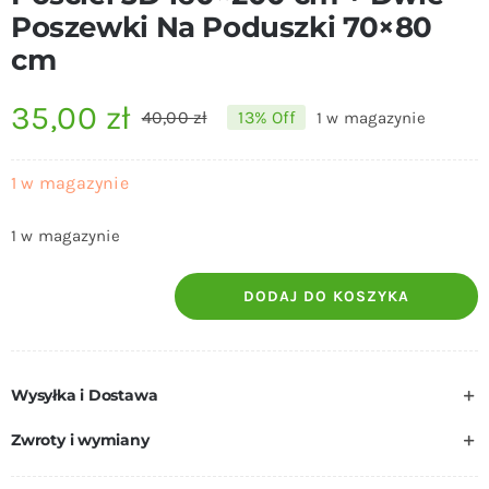
Poszewki Na Poduszki 70×80
cm
35,00
zł
40,00
zł
13% Off
1 w magazynie
Pierwotna
Aktualna
cena
cena
1 w magazynie
wynosiła:
wynosi:
1 w magazynie
40,00 zł.
35,00 zł.
DODAJ DO KOSZYKA
ilość
Pościel
3D
Wysyłka i Dostawa
160x200
cm
Zwroty i wymiany
+