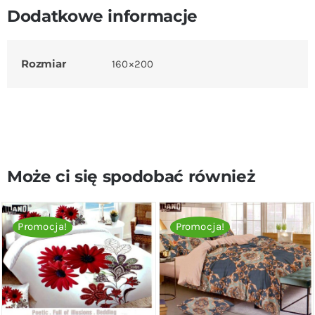
Dodatkowe informacje
Rozmiar
160×200
Może ci się spodobać również
Promocja!
Promocja!
DODAJ DO KOSZYKA
/
DODAJ DO KOSZYKA
/
SZCZEGÓŁY
SZCZEGÓŁY