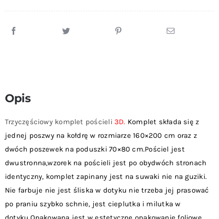
Kwadraty
+
Dwie
Poszewki
Na
Poduszki
70x80
Opis
cm
Trzyczęściowy komplet pościeli
3D.
Komplet składa się z
jednej poszwy na kołdrę w rozmiarze 160×200 cm oraz z
dwóch poszewek na poduszki 70×80 cm.Pościel jest
dwustronna,wzorek na pościeli jest po obydwóch stronach
identyczny, komplet zapinany jest na suwaki nie na guziki.
Nie farbuje nie jest śliska w dotyku nie trzeba jej prasować
po praniu szybko schnie, jest cieplutka i milutka w
dotyku.Opakowana jest w estetyczne opakowanie foliowe