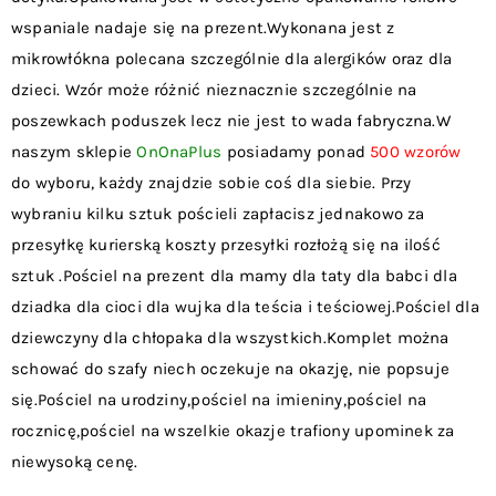
wspaniale nadaje się na prezent.Wykonana jest z
mikrowłókna polecana szczególnie dla alergików oraz dla
dzieci. Wzór może różnić nieznacznie szczególnie na
poszewkach poduszek lecz nie jest to wada fabryczna.W
naszym sklepie
OnOnaPlus
posiadamy ponad
500 wzorów
do wyboru, każdy znajdzie sobie coś dla siebie. Przy
wybraniu kilku sztuk pościeli zapłacisz jednakowo za
przesyłkę kurierską koszty przesyłki rozłożą się na ilość
sztuk .Pościel na prezent dla mamy dla taty dla babci dla
dziadka dla cioci dla wujka dla teścia i teściowej.Pościel dla
dziewczyny dla chłopaka dla wszystkich.Komplet można
schować do szafy niech oczekuje na okazję, nie popsuje
się.Pościel na urodziny,pościel na imieniny,pościel na
rocznicę,pościel na wszelkie okazje trafiony upominek za
niewysoką cenę.