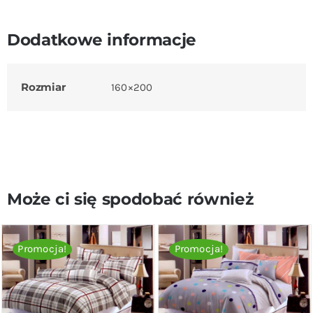
Dodatkowe informacje
Rozmiar
160×200
Może ci się spodobać również
Promocja!
Promocja!
DODAJ DO KOSZYKA
/
DODAJ DO KOSZYKA
/
SZCZEGÓŁY
SZCZEGÓŁY