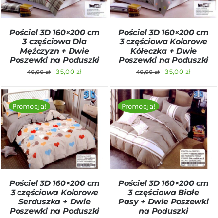
Pościel 3D 160×200 cm
Pościel 3D 160×200 cm
3 częściowa Dla
3 częściowa Kolorowe
Mężczyzn + Dwie
Kółeczka + Dwie
Poszewki na Poduszki
Poszewki na Poduszki
Pierwotna
Aktualna
Pierwotna
Aktualn
35,00
zł
35,00
zł
40,00
zł
40,00
zł
cena
cena
cena
cena
wynosiła:
wynosi:
wynosiła:
wynosi:
Promocja!
Promocja!
40,00 zł.
35,00 zł.
40,00 zł.
35,00 zł
DODAJ DO KOSZYKA
/
DODAJ DO KOSZYKA
/
SZCZEGÓŁY
SZCZEGÓŁY
Pościel 3D 160×200 cm
Pościel 3D 160×200 cm
3 częściowa Kolorowe
3 częściowa Białe
Serduszka + Dwie
Pasy + Dwie Poszewki
Poszewki na Poduszki
na Poduszki