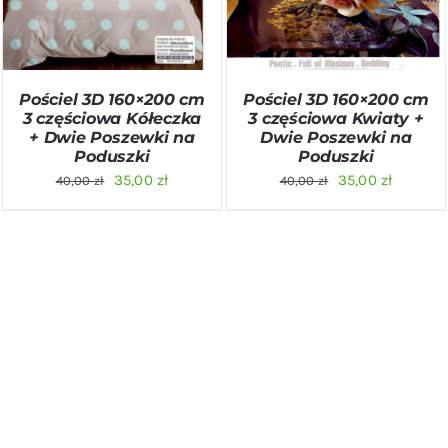
SZCZEGÓŁY
SZCZEGÓŁY
Pościel 3D 160×200 cm
Pościel 3D 160×200 cm
3 częściowa Kółeczka
3 częściowa Kwiaty +
+ Dwie Poszewki na
Dwie Poszewki na
Poduszki
Poduszki
Pierwotna
Aktualna
Pierwotna
Aktualn
35,00
zł
35,00
zł
40,00
zł
40,00
zł
cena
cena
cena
cena
wynosiła:
wynosi:
wynosiła:
wynosi:
40,00 zł.
35,00 zł.
40,00 zł.
35,00 zł