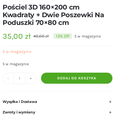
Pościel 3D 160×200 cm
Kwadraty + Dwie Poszewki Na
Poduszki 70×80 cm
35,00
zł
40,00
zł
13% Off
5 w magazynie
Pierwotna
Aktualna
cena
cena
5 w magazynie
wynosiła:
wynosi:
5 w magazynie
40,00 zł.
35,00 zł.
DODAJ DO KOSZYKA
ilość
Pościel
3D
Wysyłka i Dostawa
160x200
cm
Zwroty i wymiany