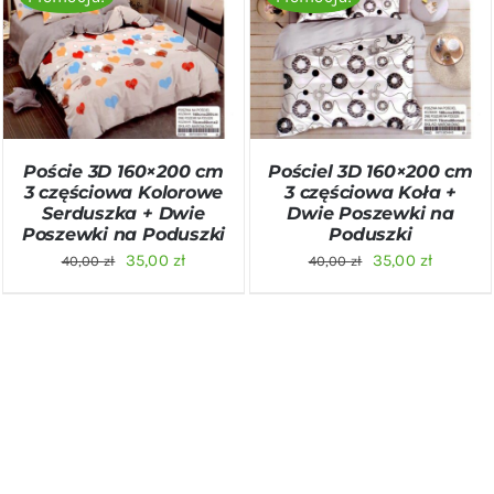
40,00 zł.
35,00 zł.
DODAJ DO KOSZYKA
/
DODAJ DO KOSZYKA
/
SZCZEGÓŁY
SZCZEGÓŁY
Poście 3D 160×200 cm
Pościel 3D 160×200 cm
3 częściowa Kolorowe
3 częściowa Koła +
Serduszka + Dwie
Dwie Poszewki na
Poszewki na Poduszki
Poduszki
Pierwotna
Aktualna
Pierwotna
Aktualn
35,00
zł
35,00
zł
40,00
zł
40,00
zł
cena
cena
cena
cena
wynosiła:
wynosi:
wynosiła:
wynosi:
40,00 zł.
35,00 zł.
40,00 zł.
35,00 zł