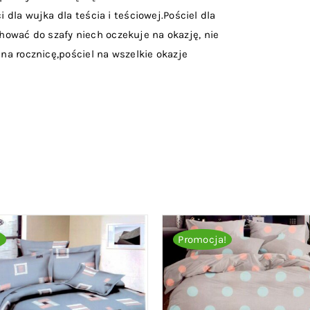
 dla wujka dla teścia i teściowej.Pościel dla
ować do szafy niech oczekuje na okazję, nie
 na rocznicę,pościel na wszelkie okazje
!
Promocja!
O KOSZYKA
/
QUICK VIEW
DODAJ DO KOSZYKA
/
QU