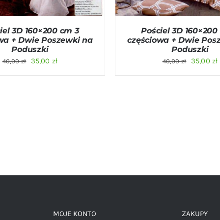
iel 3D 160×200 cm 3
Pościel 3D 160×200
wa + Dwie Poszewki na
częściowa + Dwie Pos
Poduszki
Poduszki
Pierwotna
Aktualna
Pierwot
35,00
zł
35,00
zł
40,00
zł
40,00
zł
cena
cena
cena
wynosiła:
wynosi:
wynosiła
40,00 zł.
35,00 zł.
40,00 zł.
MOJE KONTO
ZAKUPY