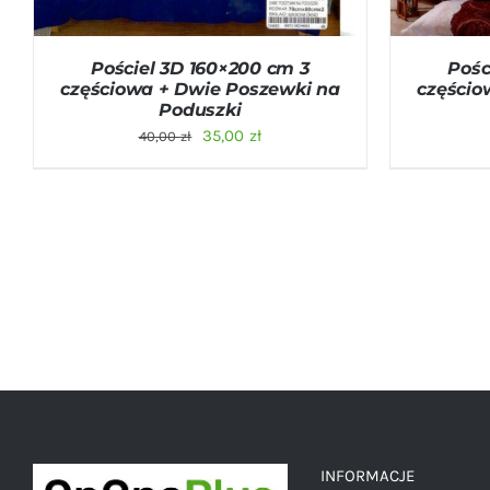
Pościel 3D 160×200 cm 3
Pośc
częściowa + Dwie Poszewki na
częścio
Poduszki
Pierwotna
Aktualna
35,00
zł
40,00
zł
cena
cena
wynosiła:
wynosi:
40,00 zł.
35,00 zł.
INFORMACJE