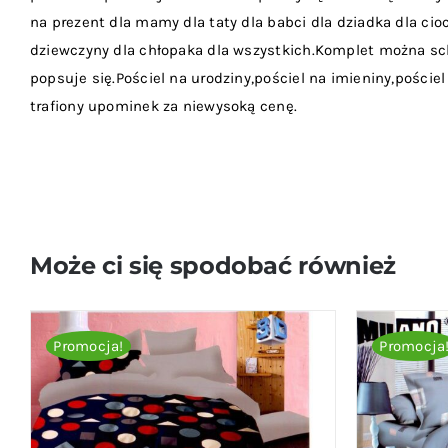
na prezent dla mamy dla taty dla babci dla dziadka dla cioci
dziewczyny dla chłopaka dla wszystkich.Komplet można sch
popsuje się.Pościel na urodziny,pościel na imieniny,pościel
trafiony upominek za niewysoką cenę.
Może ci się spodobać również
Promocja!
Promocja
DODAJ DO KOSZYKA
/
QUICK VIEW
DODAJ D