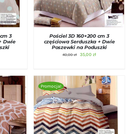
 cm 3
Pościel 3D 160×200 cm 3
+ Dwie
częściowa Serduszka + Dwie
szki
Poszewki na Poduszki
na
Aktualna
Pierwotna
Aktualna
35,00
zł
40,00
zł
cena
cena
cena
:
wynosi:
wynosiła:
wynosi:
35,00 zł.
40,00 zł.
35,00 zł.
Promocja!
ICK VIEW
DODAJ DO KOSZYKA
/
QUICK VIEW