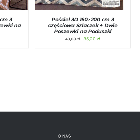
 cm 3
Pościel 3D 160×200 cm 3
zewki na
częściowa Szlaczek + Dwie
Poszewki na Poduszki
na
Aktualna
Pierwotna
Aktualna
35,00
zł
40,00
zł
cena
cena
cena
:
wynosi:
wynosiła:
wynosi:
35,00 zł.
40,00 zł.
35,00 zł.
O NAS