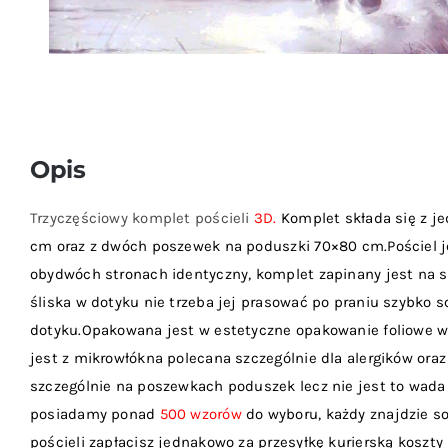
Opis
Trzyczęściowy komplet pościeli
3D.
Komplet składa się z je
cm oraz z dwóch poszewek na poduszki 70×80 cm.Pościel je
obydwóch stronach identyczny, komplet zapinany jest na suw
śliska w dotyku nie trzeba jej prasować po praniu szybko sc
dotyku.Opakowana jest w estetyczne opakowanie foliowe w
jest z mikrowłókna polecana szczególnie dla alergików oraz
szczególnie na poszewkach poduszek lecz nie jest to wad
posiadamy ponad
500 wzorów
do wyboru, każdy znajdzie sob
pościeli zapłacisz jednakowo za przesyłkę kurierską koszty p