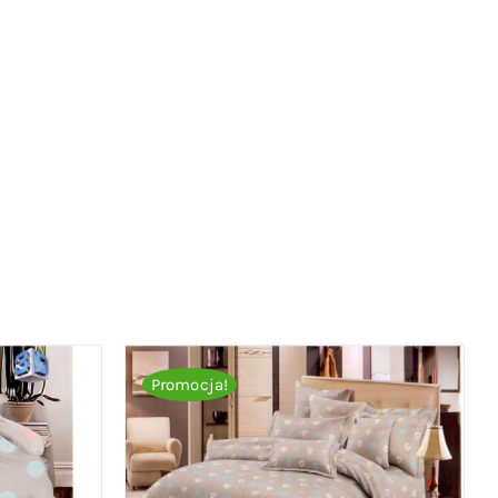
Promocja!
ICK VIEW
DODAJ DO KOSZYKA
/
QUICK VIEW