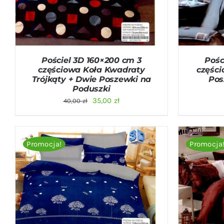
Pościel 3D 160×200 cm 3
Pośc
częściowa Koła Kwadraty
częśc
Trójkąty + Dwie Poszewki na
Pos
Poduszki
Pierwotna
Aktualna
35,00
zł
40,00
zł
cena
cena
wynosiła:
wynosi:
40,00 zł.
35,00 zł.
Promocja!
Promocja
DODAJ DO KOSZYKA
/
QUICK VIEW
DODAJ D