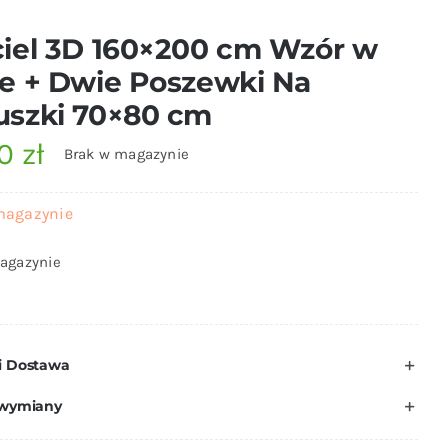
iel 3D 160×200 cm Wzór w
e + Dwie Poszewki Na
uszki 70×80 cm
00
zł
Brak w magazynie
magazynie
agazynie
i Dostawa
 wymiany