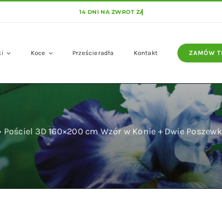
ki
Koce
Prześcieradła
Kontakt
ZAMÓW T
»
Pościel 3D 160×200 cm Wzór w Konie + Dwie Poszew