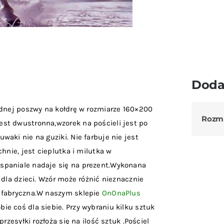
Doda
dnej poszwy na kołdrę w rozmiarze 160×200
Rozm
st dwustronna,wzorek na pościeli jest po
aki nie na guziki. Nie farbuje nie jest
hnie, jest cieplutka i milutka w
spaniale nadaje się na prezent.Wykonana
 dla dzieci. Wzór może różnić nieznacznie
a fabryczna.W naszym sklepie
OnOnaPlus
ie coś dla siebie. Przy wybraniu kilku sztuk
rzesyłki rozłożą się na ilość sztuk .Pościel