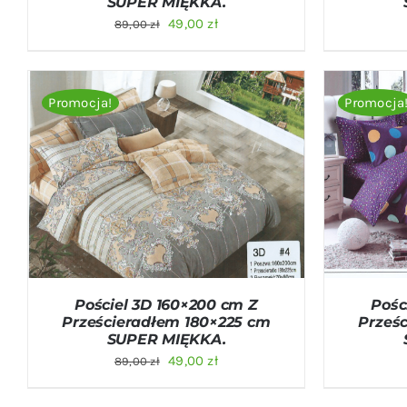
SUPER MIĘKKA.
Pierwotna
Aktualna
49,00
zł
89,00
zł
cena
cena
wynosiła:
wynosi:
89,00 zł.
49,00 zł.
Promocja!
Promocja
DODAJ DO KOSZYKA
/
QUICK VIEW
DODAJ D
Pościel 3D 160×200 cm Z
Pośc
Prześcieradłem 180×225 cm
Prześ
SUPER MIĘKKA.
Pierwotna
Aktualna
49,00
zł
89,00
zł
cena
cena