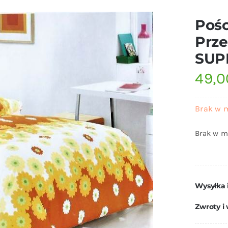
Pośc
Prze
SUP
49,
Brak w 
Brak w m
Wysyłka 
Zwroty i