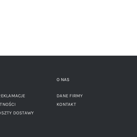
:
wynosi:
wynosiła:
wynosi:
49,00 zł.
89,00 zł.
49,00 zł.
O NAS
REKLAMACJE
DANE FIRMY
TNOŚCI
KONTAKT
OSZTY DOSTAWY