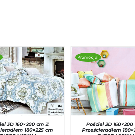
!
Promocja!
O KOSZYKA
/
QUICK VIEW
DODAJ DO KOSZYKA
/
QU
iel 3D 160×200 cm Z
Pościel 3D 160×200
cieradłem 180×225 cm
Prześcieradłem 180×