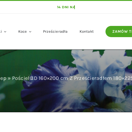
ki
Koce
Prześcieradła
Kontakt
ZAMÓW T
lep
»
Pościel 3D 160×200 cm Z Prześcieradłem 180×2