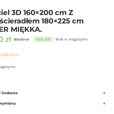
iel 3D 160×200 cm Z
ścieradłem 180×225 cm
ER MIĘKKA.
00
zł
89,00
zł
45% Off
Brak w magazynie
Pierwotna
Aktualna
cena
cena
magazynie
wynosiła:
wynosi:
agazynie
89,00 zł.
49,00 zł.
i Dostawa
 wymiany