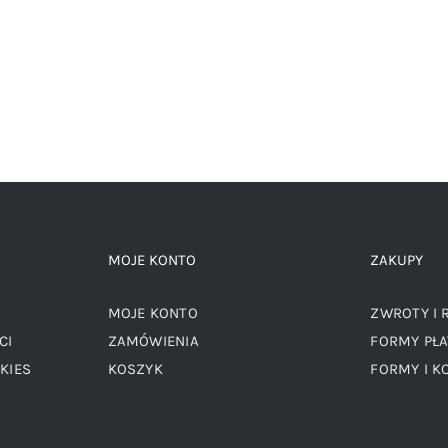
wynosiła:
wynosi:
wynosiła
69,00 zł.
45,00 zł.
89,00 zł.
MOJE KONTO
ZAKUPY
MOJE KONTO
ZWROTY I 
CI
ZAMÓWIENIA
FORMY PŁA
KIES
KOSZYK
FORMY I K