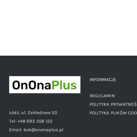
wynosiła:
wynosi:
89,00 zł.
49,00 zł.
INFORMACJE
REGULAMIN
POLITYKA PRYWATNOŚ
Łódź, ul. Zakładowa 50
POLITYKA PLIKÓW COO
Tel:
+48 693 558 122
Email:
bok@ononaplus.pl