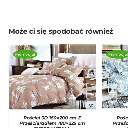
Może ci się spodobać również
Promocja!
Promocja
DODAJ DO KOSZYKA
/
QUICK VIEW
DODAJ D
Pościel 3D 160×200 cm Z
Pośc
Prześcieradłem 180×225 cm
Prześ