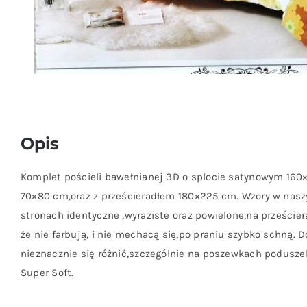
Opis
Komplet pościeli bawełnianej 3D o splocie satynowym 16
70×80 cm,oraz z prześcieradłem 180×225 cm. Wzory w nas
stronach identyczne ,wyraziste oraz powielone,na prześciera
że nie farbują, i nie mechacą się,po praniu szybko schną.
nieznacznie się różnić,szczególnie na poszewkach poduszek,
Super Soft.