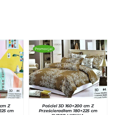
Promocja!
ICK VIEW
DODAJ DO KOSZYKA
/
QUICK VIEW
 cm Z
Pościel 3D 160×200 cm Z
225 cm
Prześcieradłem 180×225 cm