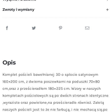
160x200
cm
Zwroty i wymiany
Z
Prześcieradłem
180x225
cm
SUPER
MIĘKKA.
Opis
Komplet pościeli bawełnianej 3D o splocie satynowym
160×200 cm, z dwiema poszewkami na poduszki 70×80
cm,oraz z prześcieradłem 180×225 cm. Wzory w naszych
kompletach pościelowych są po dwóch stronach identyczne
,wyraziste oraz powielone,na prześcieradle również. Zaletą
naszych pościeli jest to że nie farbują, i nie mechacą się,po