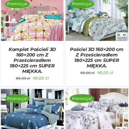
Promocja!
Promocja!
DODAJ DO KOSZYKA
/
DODAJ DO KOSZYKA
/
SZCZEGÓŁY
SZCZEGÓŁY
Komplet Pościeli 3D
Pościel 3D 160×200 cm
160×200 cm Z
Z Prześcieradłem
Prześcieradłem
180×225 cm SUPER
180×225 cm SUPER
MIĘKKA.
MIĘKKA.
Pierwotna
Aktualn
49,00
zł
89,00
zł
Pierwotna
Aktualna
49,00
zł
89,00
zł
cena
cena
cena
cena
wynosiła:
wynosi:
wynosiła:
wynosi:
89,00 zł.
49,00 zł
Promocja!
Promocja!
89,00 zł.
49,00 zł.
DODAJ DO KOSZYKA
/
DODAJ DO KOSZYKA
/
SZCZEGÓŁY
SZCZEGÓŁY