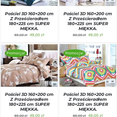
Pościel 3D 160×200 cm
Pościel 3D 160×200 cm
Z Prześcieradłem
Z Prześcieradłem
180×225 cm SUPER
180×225 cm SUPER
MIĘKKA.
MIĘKKA.
Pierwotna
Aktualna
Pierwotna
Aktualn
49,00
zł
49,00
zł
89,00
zł
89,00
zł
cena
cena
cena
cena
wynosiła:
wynosi:
wynosiła:
wynosi:
Promocja!
Promocja!
89,00 zł.
49,00 zł.
89,00 zł.
49,00 zł
DODAJ DO KOSZYKA
/
DODAJ DO KOSZYKA
/
SZCZEGÓŁY
SZCZEGÓŁY
Pościel 3D 160×200 cm
Pościel 3D 160×200 cm
Z Prześcieradłem
Z Prześcieradłem
180×225 cm SUPER
180×225 cm SUPER
MIĘKKA.
MIĘKKA.
Pierwotna
Aktualna
Pierwotna
Aktualn
49,00
zł
49,00
zł
89,00
zł
89,00
zł