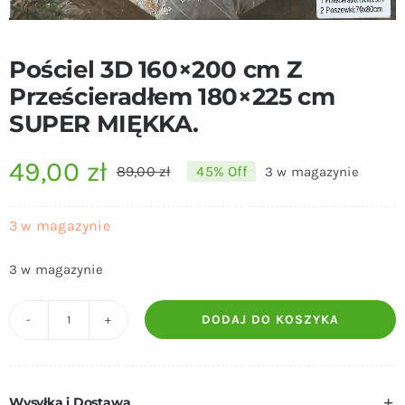
Pościel 3D 160×200 cm Z
Prześcieradłem 180×225 cm
SUPER MIĘKKA.
49,00
zł
89,00
zł
45% Off
3 w magazynie
Pierwotna
Aktualna
cena
cena
3 w magazynie
wynosiła:
wynosi:
3 w magazynie
89,00 zł.
49,00 zł.
DODAJ DO KOSZYKA
ilość
Pościel
3D
Wysyłka i Dostawa