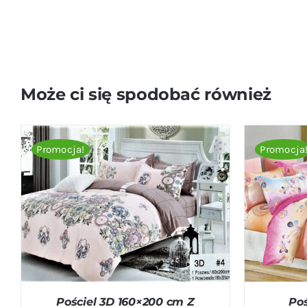
Może ci się spodobać również
Promocja!
Promocja
DODAJ DO KOSZYKA
/
QUICK VIEW
DODAJ D
Pościel 3D 160×200 cm Z
Poś