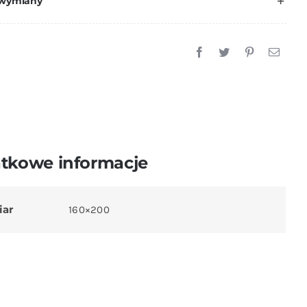
 wymiany
Z
Prześcieradłem
180x225
cm
SUPER
MIĘKKA.
tkowe informacje
iar
160×200