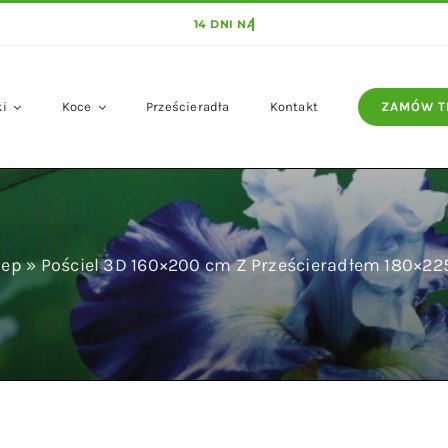
ki
Koce
Prześcieradła
Kontakt
ZAMÓW T
lep
»
Pościel 3D 160×200 cm Z Prześcieradłem 180×2