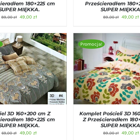
cieradłem 180×225 cm
Prześcieradłem 180×
SUPER MIĘKKA.
SUPER MIĘKKA
Pierwotna
Aktualna
Pierwot
49,00
zł
49,00
zł
89,00
zł
89,00
zł
cena
cena
cena
wynosiła:
wynosi:
wynosiła
89,00 zł.
49,00 zł.
89,00 zł.
!
Promocja!
O KOSZYKA
/
QUICK VIEW
DODAJ DO KOSZYKA
/
QU
iel 3D 160×200 cm Z
Komplet Pościeli 3D 1
cieradłem 180×225 cm
Z Prześcieradłem 180
SUPER MIĘKKA.
SUPER MIĘKKA
Pierwotna
Aktualna
Pierwot
49,00
zł
49,00
zł
69,00
zł
89,00
zł