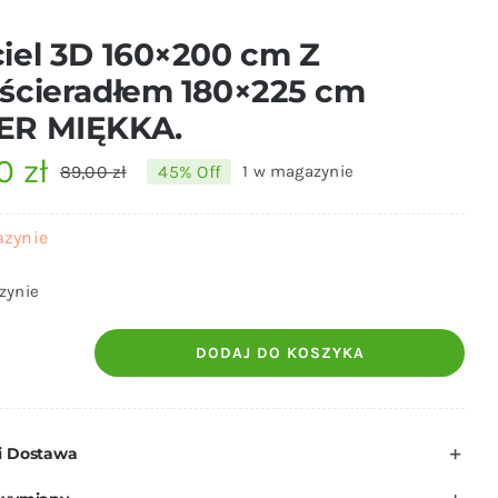
iel 3D 160×200 cm Z
ścieradłem 180×225 cm
ER MIĘKKA.
00
zł
89,00
zł
45% Off
1 w magazynie
Pierwotna
Aktualna
cena
cena
azynie
wynosiła:
wynosi:
zynie
89,00 zł.
49,00 zł.
DODAJ DO KOSZYKA
ilość
Pościel
3D
i Dostawa
160x200
cm