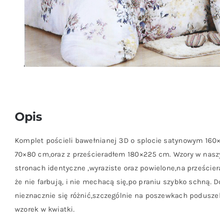
Opis
Komplet pościeli bawełnianej 3D o splocie satynowym 16
70×80 cm,oraz z prześcieradłem 180×225 cm. Wzory w nas
stronach identyczne ,wyraziste oraz powielone,na prześciera
że nie farbują, i nie mechacą się,po praniu szybko schną.
nieznacznie się różnić,szczególnie na poszewkach poduszek,
wzorek w kwiatki.