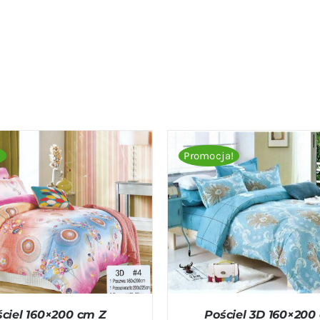
!
Promocja!
O KOSZYKA
/
QUICK VIEW
DODAJ DO KOSZYKA
/
QU
ciel 160×200 cm Z
Pościel 3D 160×200