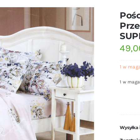
Pośc
Prze
SUP
49,
1 w mag
1 w maga
Wysyłka 