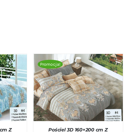
Promocja!
ICK VIEW
DODAJ DO KOSZYKA
/
QUICK VIEW
 cm Z
Pościel 3D 160×200 cm Z