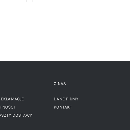
cena
cena
cena
:
wynosi:
wynosiła:
wynosi:
49,00 zł.
89,00 zł.
49,00 zł.
O NAS
REKLAMACJE
DANE FIRMY
TNOŚCI
KONTAKT
OSZTY DOSTAWY