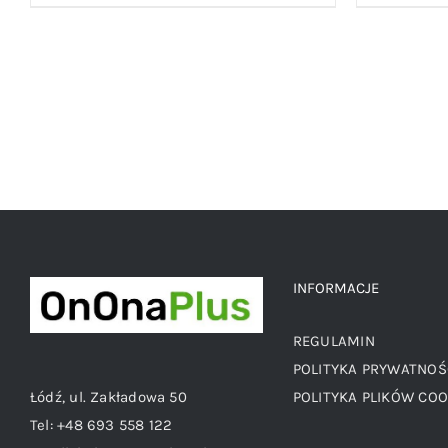
cena
cena
wynosiła:
wynosi:
89,00 zł.
49,00 zł.
INFORMACJE
REGULAMIN
POLITYKA PRYWATNOŚ
Łódź, ul. Zakładowa 50
POLITYKA PLIKÓW COO
Tel:
+48 693 558 122