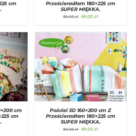
225 cm
Prześcieradłem 180×225 cm
.
SUPER MIĘKKA.
na
Aktualna
Pierwotna
Aktualna
49,00
zł
89,00
zł
cena
cena
cena
:
wynosi:
wynosiła:
wynosi:
49,00 zł.
89,00 zł.
49,00 zł.
Promocja!
ICK VIEW
DODAJ DO KOSZYKA
/
QUICK VIEW
60×200 cm
Pościel 3D 160×200 cm Z
×225 cm
Prześcieradłem 180×225 cm
.
SUPER MIĘKKA.
na
Aktualna
Pierwotna
Aktualna
49,00
zł
89,00
zł