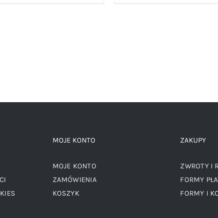
cena
cena
cena
wynosiła:
wynosi:
wynosiła
69,00 zł.
49,00 zł.
89,00 zł.
MOJE KONTO
ZAKUPY
MOJE KONTO
ZWROTY I 
CI
ZAMÓWIENIA
FORMY PŁA
KIES
KOSZYK
FORMY I K