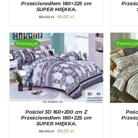
Prześcieradłem 180×225 cm
Prześ
SUPER MIĘKKA.
Pierwotna
Aktualna
49,00
zł
89,00
zł
cena
cena
wynosiła:
wynosi:
89,00 zł.
49,00 zł.
Promocja!
Promocja
DODAJ DO KOSZYKA
/
QUICK VIEW
DODAJ D
Pościel 3D 160×200 cm Z
Pośc
Prześcieradłem 180×225 cm
Prześ
SUPER MIĘKKA.
Pierwotna
Aktualna
49,00
zł
89,00
zł