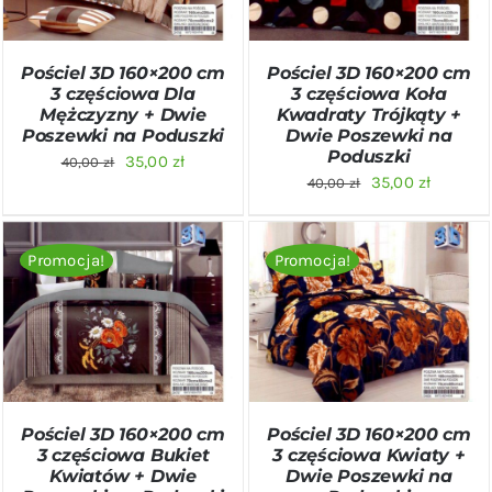
Pościel 3D 160×200 cm
Pościel 3D 160×200 cm
3 częściowa Dla
3 częściowa Koła
Mężczyzny + Dwie
Kwadraty Trójkąty +
Poszewki na Poduszki
Dwie Poszewki na
Poduszki
Pierwotna
Aktualna
35,00
zł
40,00
zł
Pierwotna
Aktualn
35,00
zł
40,00
zł
cena
cena
cena
cena
wynosiła:
wynosi:
wynosiła:
wynosi:
40,00 zł.
35,00 zł.
Promocja!
Promocja!
40,00 zł.
35,00 zł
DODAJ DO KOSZYKA
/
DODAJ DO KOSZYKA
/
SZCZEGÓŁY
SZCZEGÓŁY
Pościel 3D 160×200 cm
Pościel 3D 160×200 cm
3 częściowa Bukiet
3 częściowa Kwiaty +
Kwiatów + Dwie
Dwie Poszewki na