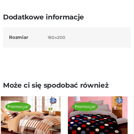
Dodatkowe informacje
Rozmiar
160×200
Może ci się spodobać również
Promocja!
Promocja!
DODAJ DO KOSZYKA
/
DODAJ DO KOSZYKA
/
SZCZEGÓŁY
SZCZEGÓŁY