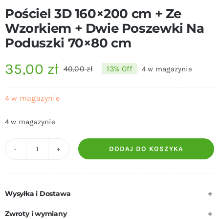
Pościel 3D 160×200 cm + Ze
Wzorkiem + Dwie Poszewki Na
Poduszki 70×80 cm
35,00
zł
40,00
zł
13% Off
4 w magazynie
Pierwotna
Aktualna
cena
cena
4 w magazynie
wynosiła:
wynosi:
4 w magazynie
40,00 zł.
35,00 zł.
DODAJ DO KOSZYKA
ilość
Pościel
3D
Wysyłka i Dostawa
160x200
cm
Zwroty i wymiany