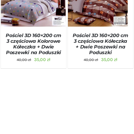
DODAJ DO KOSZYKA
/
DODAJ DO KOSZYKA
/
SZCZEGÓŁY
SZCZEGÓŁY
Pościel 3D 160×200 cm
Pościel 3D 160×200 cm
3 częściowa Kolorowe
3 częściowa Kółeczka
Kółeczka + Dwie
+ Dwie Poszewki na
Poszewki na Poduszki
Poduszki
Pierwotna
Aktualna
Pierwotna
Aktualn
35,00
zł
35,00
zł
40,00
zł
40,00
zł
cena
cena
cena
cena
wynosiła:
wynosi:
wynosiła:
wynosi:
40,00 zł.
35,00 zł.
40,00 zł.
35,00 zł