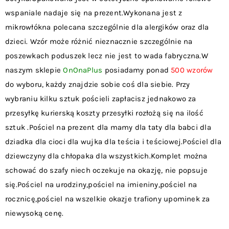
wspaniale nadaje się na prezent.Wykonana jest z
mikrowłókna polecana szczególnie dla alergików oraz dla
dzieci. Wzór może różnić nieznacznie szczególnie na
poszewkach poduszek lecz nie jest to wada fabryczna.W
naszym sklepie
OnOnaPlus
posiadamy ponad
500 wzorów
do wyboru, każdy znajdzie sobie coś dla siebie. Przy
wybraniu kilku sztuk pościeli zapłacisz jednakowo za
przesyłkę kurierską koszty przesyłki rozłożą się na ilość
sztuk .Pościel na prezent dla mamy dla taty dla babci dla
dziadka dla cioci dla wujka dla teścia i teściowej.Pościel dla
dziewczyny dla chłopaka dla wszystkich.Komplet można
schować do szafy niech oczekuje na okazję, nie popsuje
się.Pościel na urodziny,pościel na imieniny,pościel na
rocznicę,pościel na wszelkie okazje trafiony upominek za
niewysoką cenę.