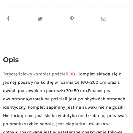
+
Ze
Wzorkiem
+
Dwie
Poszewki
Na
Opis
Poduszki
70x80
Trzyczęściowy komplet pościeli
3D.
Komplet składa się z
cm
jednej poszwy na kołdrę w rozmiarze 160×200 cm oraz z
dwóch poszewek na poduszki 70×80 cm.Pościel jest
dwustronna,wzorek na pościeli jest po obydwóch stronach
identyczny, komplet zapinany jest na suwaki nie na guziki.
Nie farbuje nie jest śliska w dotyku nie trzeba jej prasować
po praniu szybko schnie, jest cieplutka i milutka w
dotyku.Opakowana jest w estetyczne opakowanie foliowe