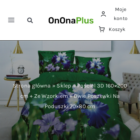
Przejdź
Moje
do
konto
zawartości
Toggle
Toggle
Koszyk
Navigation
Navigation
Szukaj
Home
Pościele
Ręczniki
Strona główna
»
Sklep
»
Pościel 3D 160×200
cm + Ze Wzorkiem + Dwie Poszewki Na
Koce
Poduszki 70×80 cm
Prześcieradła