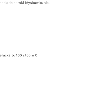
posiada zamki błyskawicznie.
lazka to 100 stopni C