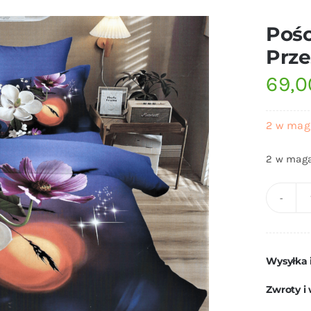
Pośc
Prze
69,
2 w mag
2 w maga
Wysyłka 
Zwroty i