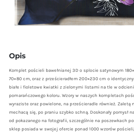
Opis
Komplet pościeli bawełnianej 3D o splocie satynowym 18
70×80 cm, oraz z prześcieradłem 200×230 cm o identyczny
białe i fioletowe kwiatki z zielonymi listami na tle w odcie
pomarańczowego koloru. Wzory w naszych kompletach pośc
wyraziste oraz powielone, na prześcieradle również. Zaletą na
mechacą się, po praniu szybko schną. Doskonały pomysł na
od pokazanego na fotografii, szczególnie na poszewkach pod
sklep posiada w swojej ofercie ponad 1000 wzorów pościeli,