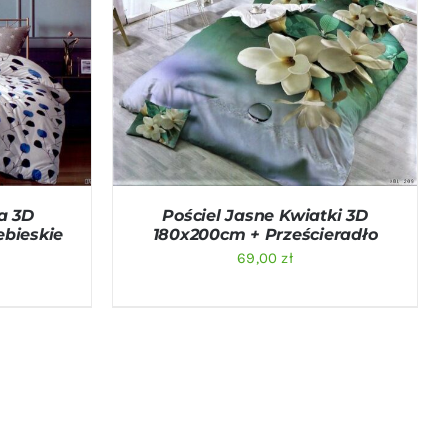
ICK VIEW
DODAJ DO KOSZYKA
/
QUICK VIEW
a 3D
Pościel Jasne Kwiatki 3D
bieskie
180x200cm + Prześcieradło
69,00
zł