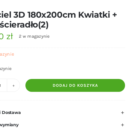
iel 3D 180x200cm Kwiatki +
ścieradło(2)
00
zł
2 w magazynie
azynie
zynie
DODAJ DO KOSZYKA
ilość
Pościel
3D
i Dostawa
180x200cm
Kwiatki
 wymiany
+