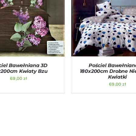
O KOSZYKA
/
QUICK VIEW
DODAJ DO KOSZYKA
/
QU
ciel Bawełniana 3D
Pościel Bawełnian
x200cm Kwiaty Bzu
180x200cm Drobne Nie
Kwiatki
69,00
zł
69,00
zł