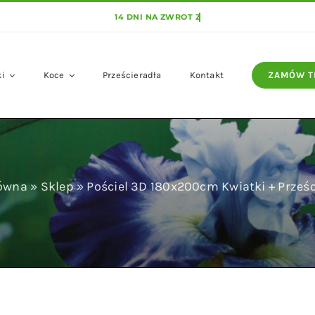
ki
Koce
Prześcieradła
Kontakt
ZAMÓW T
łówna
»
Sklep
»
Pościel 3D 180x200cm Kwiatki + Prześc