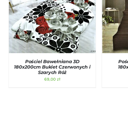
DODAJ DO KOSZYKA
/
QUICK VIEW
DODAJ D
Pościel Bawełniana 3D
Poś
180x200cm Bukiet Czerwonych i
180
Szarych Róż
69,00
zł