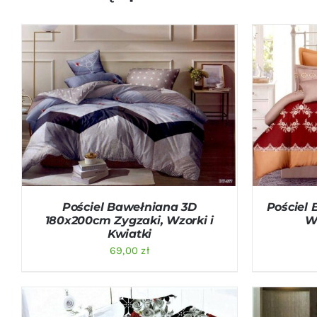
DODAJ DO KOSZYKA
/
QUICK VIEW
DODAJ D
Pościel Bawełniana 3D
Pościel 
180x200cm Zygzaki, Wzorki i
W
Kwiatki
69,00
zł