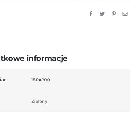
Prześcieradło(2)
tkowe informacje
iar
180×200
Zielony