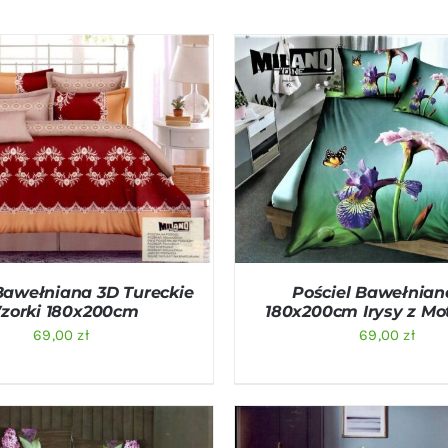
O KOSZYKA
/
QUICK VIEW
DODAJ DO KOSZYKA
/
QU
Bawełniana 3D Tureckie
Pościel Bawełnian
zorki 180x200cm
180x200cm Irysy z Mo
69,00
zł
69,00
zł