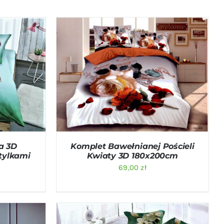
ICK VIEW
DODAJ DO KOSZYKA
/
QUICK VIEW
a 3D
Komplet Bawełnianej Pościeli
tylkami
Kwiaty 3D 180x200cm
69,00
zł