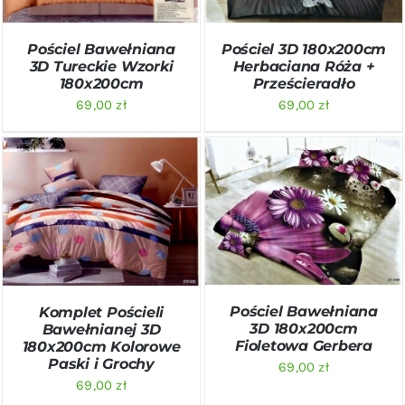
Pościel Bawełniana
Pościel 3D 180x200cm
3D Tureckie Wzorki
Herbaciana Róża +
180x200cm
Prześcieradło
69,00
zł
69,00
zł
DODAJ DO KOSZYKA
/
DODAJ DO KOSZYKA
/
SZCZEGÓŁY
SZCZEGÓŁY
Pościel Bawełniana
Komplet Pościeli
3D 180x200cm
Bawełnianej 3D
Fioletowa Gerbera
180x200cm Kolorowe
Paski i Grochy
69,00
zł
69,00
zł