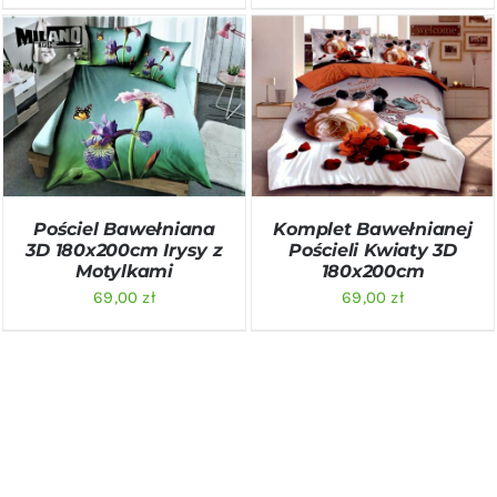
DODAJ DO KOSZYKA
/
DODAJ DO KOSZYKA
/
SZCZEGÓŁY
SZCZEGÓŁY
Pościel Bawełniana
Komplet Bawełnianej
3D 180x200cm Irysy z
Pościeli Kwiaty 3D
Motylkami
180x200cm
69,00
zł
69,00
zł