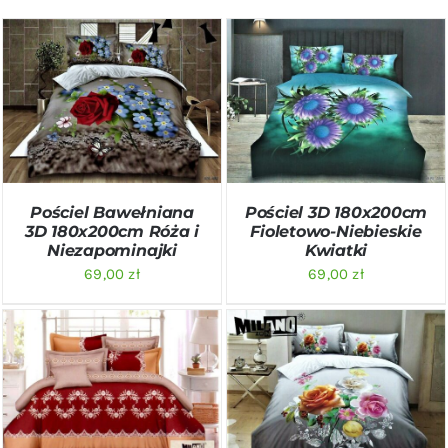
DODAJ DO KOSZYKA
/
DODAJ DO KOSZYKA
/
SZCZEGÓŁY
SZCZEGÓŁY
Pościel Bawełniana
Pościel 3D 180x200cm
3D 180x200cm Róża i
Fioletowo-Niebieskie
Niezapominajki
Kwiatki
69,00
zł
69,00
zł
DODAJ DO KOSZYKA
/
DODAJ DO KOSZYKA
/
SZCZEGÓŁY
SZCZEGÓŁY