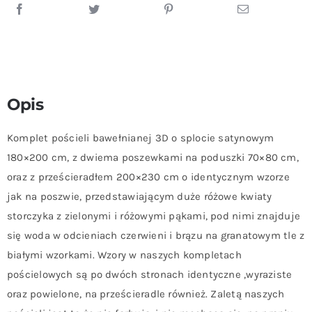
Opis
Komplet pościeli bawełnianej 3D o splocie satynowym
180×200 cm, z dwiema poszewkami na poduszki 70×80 cm,
oraz z prześcieradłem 200×230 cm o identycznym wzorze
jak na poszwie, przedstawiającym duże różowe kwiaty
storczyka z zielonymi i różowymi pąkami, pod nimi znajduje
się woda w odcieniach czerwieni i brązu na granatowym tle z
białymi wzorkami. Wzory w naszych kompletach
pościelowych są po dwóch stronach identyczne ,wyraziste
oraz powielone, na prześcieradle również. Zaletą naszych