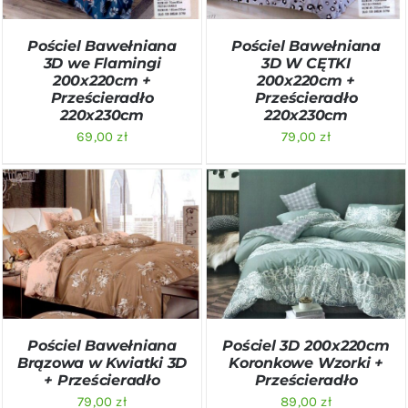
Pościel Bawełniana
Pościel Bawełniana
3D we Flamingi
3D W CĘTKI
200x220cm +
200x220cm +
Prześcieradło
Prześcieradło
220x230cm
220x230cm
69,00
zł
79,00
zł
DODAJ DO KOSZYKA
/
DODAJ DO KOSZYKA
/
SZCZEGÓŁY
SZCZEGÓŁY
Pościel Bawełniana
Pościel 3D 200x220cm
Brązowa w Kwiatki 3D
Koronkowe Wzorki +
+ Prześcieradło
Prześcieradło
79,00
zł
89,00
zł