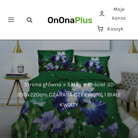
Przejdź
Moje
do
konto
zawartości
Toggle
Toggle
Koszyk
Navigation
Navigation
Szukaj
Home
Pościele
Ręczniki
Strona główna
»
Sklep
»
Pościel 3D
200x220cm CZARANA CZERWONE I BIAŁE
Koce
KWIATY
Prześcieradła