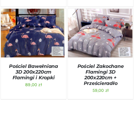
DODAJ DO KOSZYKA
/
DODAJ DO KOSZYKA
/
SZCZEGÓŁY
SZCZEGÓŁY
Pościel Bawełniana
Pościel Zakochane
3D 200x220cm
Flamingi 3D
Flamingi i Kropki
200x220cm +
Prześcieradło
89,00
zł
59,00
zł