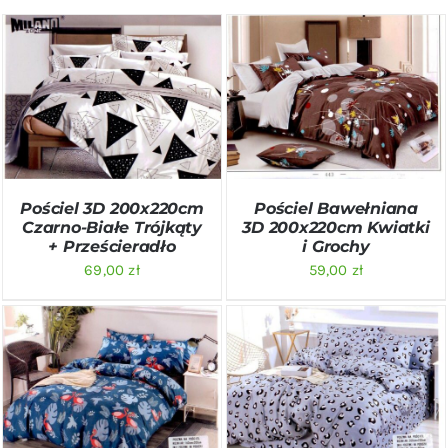
DODAJ DO KOSZYKA
/
DODAJ DO KOSZYKA
/
SZCZEGÓŁY
SZCZEGÓŁY
Pościel 3D 200x220cm
Pościel Bawełniana
Czarno-Białe Trójkąty
3D 200x220cm Kwiatki
+ Prześcieradło
i Grochy
69,00
zł
59,00
zł
DODAJ DO KOSZYKA
/
DODAJ DO KOSZYKA
/
SZCZEGÓŁY
SZCZEGÓŁY