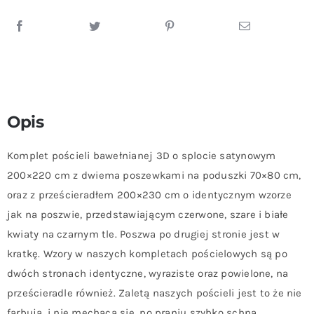
Opis
Komplet pościeli bawełnianej 3D o splocie satynowym
200×220 cm z dwiema poszewkami na poduszki 70×80 cm,
oraz z prześcieradłem 200×230 cm o identycznym wzorze
jak na poszwie, przedstawiającym czerwone, szare i białe
kwiaty na czarnym tle. Poszwa po drugiej stronie jest w
kratkę. Wzory w naszych kompletach pościelowych są po
dwóch stronach identyczne, wyraziste oraz powielone, na
prześcieradle również. Zaletą naszych pościeli jest to że nie
farbują, i nie mechacą się, po praniu szybko schną.