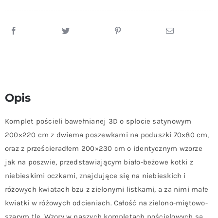
i
Kwiaty
Bzu
+
Prześcieradło
220x230cm
Opis
Komplet pościeli bawełnianej 3D o splocie satynowym
200×220 cm z dwiema poszewkami na poduszki 70×80 cm,
oraz z prześcieradłem 200×230 cm o identycznym wzorze
jak na poszwie, przedstawiającym biało-beżowe kotki z
niebieskimi oczkami, znajdujące się na niebieskich i
różowych kwiatach bzu z zielonymi listkami, a za nimi małe
kwiatki w różowych odcieniach. Całość na zielono-miętowo-
szarym tle. Wzory w naszych kompletach pościelowych są