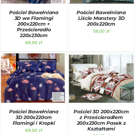
Pościel Bawełniana
Pościel Bawełniana
3D we Flamingi
Liście Monstery 3D
200x220cm +
200x220cm
Prześcieradło
59,00
zł
220x230cm
69,00
zł
DODAJ DO KOSZYKA
/
DODAJ DO KOSZYKA
/
SZCZEGÓŁY
SZCZEGÓŁY
Pościel Bawełniana
Pościel 3D 200x220cm
3D 200x220cm
z Prześcieradłem
Flamingi i Kropki
200x230cm Pasek z
Kształtami
69,00
zł