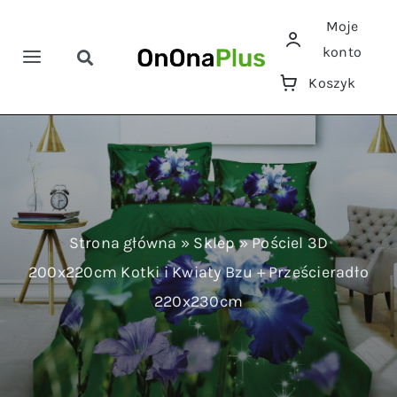
Przejdź
Moje
do
konto
zawartości
Toggle
Toggle
Koszyk
Navigation
Navigation
Szukaj
Home
Pościele
Ręczniki
Strona główna
»
Sklep
»
Pościel 3D
200x220cm Kotki i Kwiaty Bzu + Prześcieradło
Koce
220x230cm
Prześcieradła