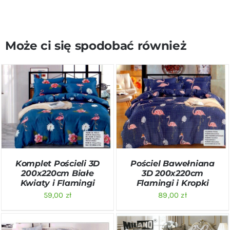
Może ci się spodobać również
DODAJ DO KOSZYKA
/
DODAJ DO KOSZYKA
/
SZCZEGÓŁY
SZCZEGÓŁY
Komplet Pościeli 3D
Pościel Bawełniana
200x220cm Białe
3D 200x220cm
Kwiaty i Flamingi
Flamingi i Kropki
59,00
zł
89,00
zł