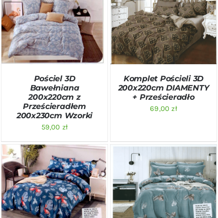
DODAJ DO KOSZYKA
/
DODAJ DO KOSZYKA
/
SZCZEGÓŁY
SZCZEGÓŁY
Pościel 3D
Komplet Pościeli 3D
Bawełniana
200x220cm DIAMENTY
200x220cm z
+ Prześcieradło
Prześcieradłem
69,00
zł
200x230cm Wzorki
59,00
zł
DODAJ DO KOSZYKA
/
DODAJ DO KOSZYKA
/
SZCZEGÓŁY
SZCZEGÓŁY