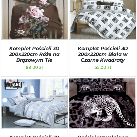
DODAJ DO KOSZYKA
/
DODAJ DO KOSZYKA
/
SZCZEGÓŁY
SZCZEGÓŁY
Komplet Pościeli 3D
Komplet Pościeli 3D
200x220cm Róże na
200x220cm Biała w
Brązowym Tle
Czarne Kwadraty
69,00
zł
55,00
zł
DODAJ DO KOSZYKA
/
DODAJ DO KOSZYKA
/
SZCZEGÓŁY
SZCZEGÓŁY