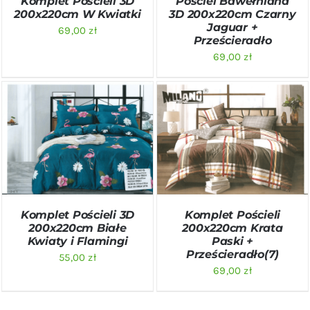
Komplet Pościeli 3D
Pościel Bawełniana
200x220cm W Kwiatki
3D 200x220cm Czarny
Jaguar +
69,00
zł
Prześcieradło
69,00
zł
DODAJ DO KOSZYKA
/
DODAJ DO KOSZYKA
/
SZCZEGÓŁY
SZCZEGÓŁY
Komplet Pościeli 3D
Komplet Pościeli
200x220cm Białe
200x220cm Krata
Kwiaty i Flamingi
Paski +
Prześcieradło(7)
55,00
zł
69,00
zł