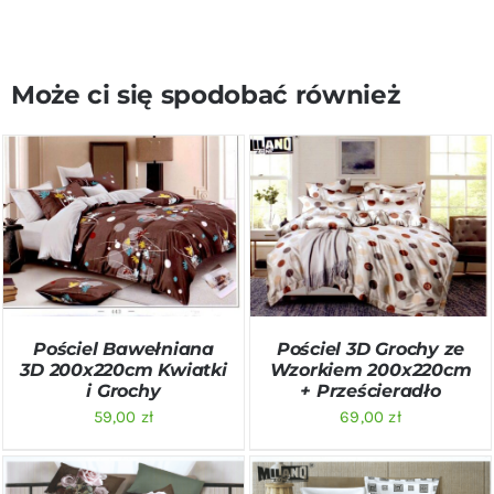
Może ci się spodobać również
DODAJ DO KOSZYKA
/
DODAJ DO KOSZYKA
/
SZCZEGÓŁY
SZCZEGÓŁY
Pościel Bawełniana
Pościel 3D Grochy ze
3D 200x220cm Kwiatki
Wzorkiem 200x220cm
i Grochy
+ Prześcieradło
59,00
zł
69,00
zł