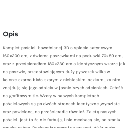
Opis
Komplet pościeli bawełnianej 3D o splocie satynowym
160×200 cm, z dwiema poszewkami na poduszki 70×80 cm,
oraz z prześcieradłem 180×230 cm o identycznym wzorze jak
na poszwie, przedstawiającym duży pyszczek wilka w
kolorze czarno-biało-szarym z niebieskimi oczkami, za nim
znajdują się jego odbicia w jaśniejszych odcieniach. Całość
na grafitowym tle. Wzory w naszych kompletach
pościelowych są po dwóch stronach identyczne ,wyraziste
oraz powielone, na prześcieradle również. Zaletą naszych
pościeli jest to że nie farbują, i nie mechacą się, po praniu
szybko schną. Doskonały pomysł na prezent. Wzór może