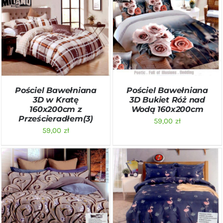
DODAJ DO KOSZYKA
/
DODAJ DO KOSZYKA
/
SZCZEGÓŁY
SZCZEGÓŁY
Pościel Bawełniana
Pościel Bawełniana
3D w Kratę
3D Bukiet Róż nad
160x200cm z
Wodą 160x200cm
Prześcieradłem(3)
59,00
zł
59,00
zł
DODAJ DO KOSZYKA
/
DODAJ DO KOSZYKA
/
SZCZEGÓŁY
SZCZEGÓŁY