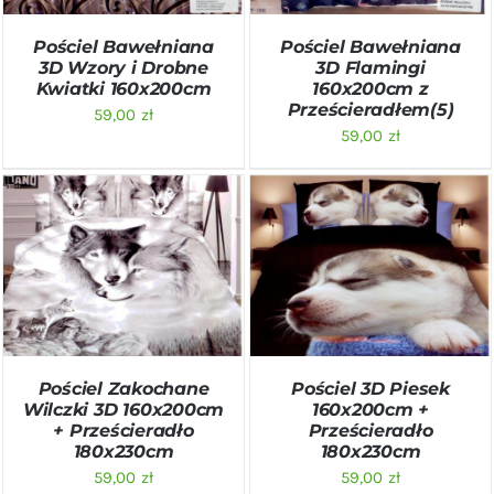
Pościel Bawełniana
Pościel Bawełniana
3D Wzory i Drobne
3D Flamingi
Kwiatki 160x200cm
160x200cm z
Prześcieradłem(5)
59,00
zł
59,00
zł
DODAJ DO KOSZYKA
/
DODAJ DO KOSZYKA
/
SZCZEGÓŁY
SZCZEGÓŁY
Pościel Zakochane
Pościel 3D Piesek
Wilczki 3D 160x200cm
160x200cm +
+ Prześcieradło
Prześcieradło
180x230cm
180x230cm
59,00
zł
59,00
zł