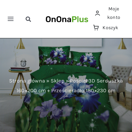
Przejdź
Moje
do
konto
zawartości
Toggle
Toggle
Koszyk
Navigation
Navigation
Szukaj
Home
Pościele
Ręczniki
Strona główna
»
Sklep
»
Pościel 3D Serduszka
160×200 cm + Prześcieradło 180×230 cm
Koce
Prześcieradła