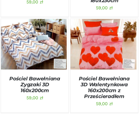
180x230cm
59,00
zł
59,00
zł
DODAJ DO KOSZYKA
/
DODAJ DO KOSZYKA
/
SZCZEGÓŁY
SZCZEGÓŁY
Pościel Bawełniana
Pościel Bawełniana
Zygzaki 3D
3D Walentynkowa
160x200cm
160x200cm z
Prześcieradłem
59,00
zł
59,00
zł