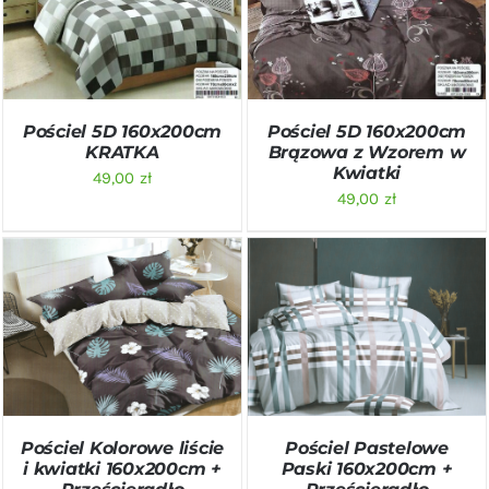
DODAJ DO KOSZYKA
/
DODAJ DO KOSZYKA
/
SZCZEGÓŁY
SZCZEGÓŁY
Pościel 5D 160x200cm
Pościel 5D 160x200cm
KRATKA
Brązowa z Wzorem w
Kwiatki
49,00
zł
49,00
zł
DODAJ DO KOSZYKA
/
DODAJ DO KOSZYKA
/
SZCZEGÓŁY
SZCZEGÓŁY
Pościel Kolorowe liście
Pościel Pastelowe
i kwiatki 160x200cm +
Paski 160x200cm +