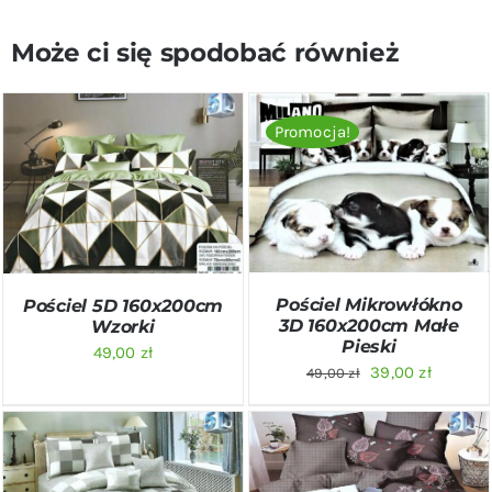
Może ci się spodobać również
Promocja!
DODAJ DO KOSZYKA
/
DODAJ DO KOSZYKA
/
SZCZEGÓŁY
SZCZEGÓŁY
Pościel Mikrowłókno
Pościel 5D 160x200cm
3D 160x200cm Małe
Wzorki
Pieski
49,00
zł
Pierwotna
Aktualn
39,00
zł
49,00
zł
cena
cena
wynosiła:
wynosi:
49,00 zł.
39,00 zł