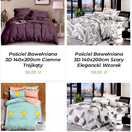
DODAJ DO KOSZYKA
/
DODAJ DO KOSZYKA
/
SZCZEGÓŁY
SZCZEGÓŁY
Pościel Bawełniana
Pościel Bawełniana
3D 140x200cm Ciemne
3D 140x200cm Szary
Trójkąty
Elegancki Wzorek
59,00
zł
59,00
zł
DODAJ DO KOSZYKA
/
DODAJ DO KOSZYKA
/
SZCZEGÓŁY
SZCZEGÓŁY