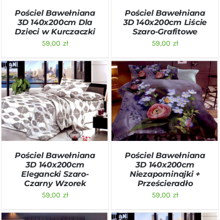
Pościel Bawełniana
Pościel Bawełniana
3D 140x200cm Dla
3D 140x200cm Liście
Dzieci w Kurczaczki
Szaro-Grafitowe
59,00
zł
59,00
zł
DODAJ DO KOSZYKA
/
DODAJ DO KOSZYKA
/
SZCZEGÓŁY
SZCZEGÓŁY
Pościel Bawełniana
Pościel Bawełniana
3D 140x200cm
3D 140x200cm
Elegancki Szaro-
Niezapominajki +
Czarny Wzorek
Prześcieradło
59,00
zł
59,00
zł