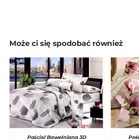
Może ci się spodobać również
DODAJ DO KOSZYKA
/
QUICK VIEW
DODAJ D
Pościel Bawełniana 3D
Poś