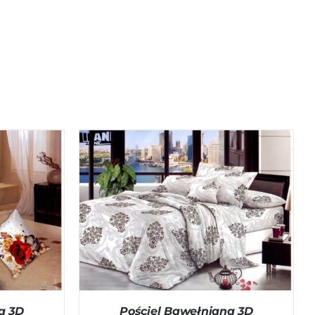
ICK VIEW
DODAJ DO KOSZYKA
/
QUICK VIEW
a 3D
Pościel Bawełniana 3D