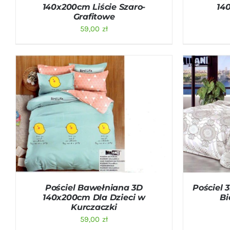
140x200cm Liście Szaro-
14
Grafitowe
59,00
zł
DODAJ DO KOSZYKA
/
QUICK VIEW
DODAJ D
Pościel Bawełniana 3D
Pościel 
140x200cm Dla Dzieci w
Bi
Kurczaczki
59,00
zł