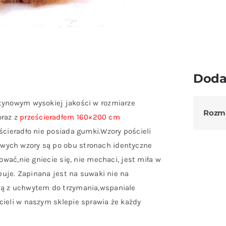
Doda
atynowym wysokiej jakości w rozmiarze
Rozm
raz z
prześcieradłem 160×200 cm
ścieradło nie posiada gumki.Wzory pościeli
wych wzory są po obu stronach identyczne
ować,nie gniecie się, nie mechaci, jest miła w
rbuje. Zapinana jest na suwaki nie na
wą z uchwytem do trzymania,wspaniale
cieli w naszym sklepie sprawia że każdy