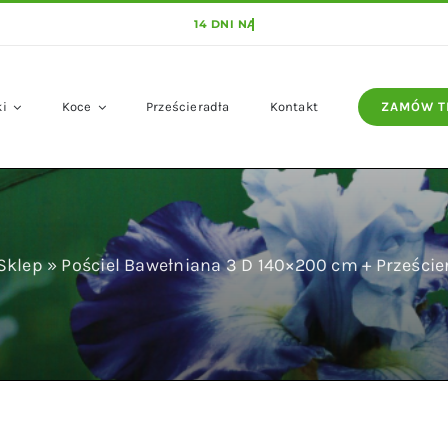
ki
Koce
Prześcieradła
Kontakt
ZAMÓW T
Sklep
»
Pościel Bawełniana 3 D 140×200 cm + Prześci