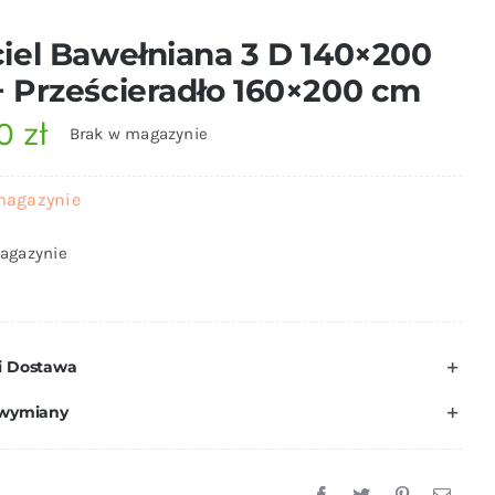
iel Bawełniana 3 D 140×200
 Prześcieradło 160×200 cm
00
zł
Brak w magazynie
magazynie
agazynie
i Dostawa
 wymiany