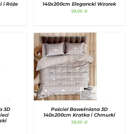
 i Róże
140x200cm Elegancki Wzorek
59,00
zł
ICK VIEW
DODAJ DO KOSZYKA
/
QUICK VIEW
a 3D
Pościel Bawełniana 3D
ieci
140x200cm Kratka i Chmurki
zki
59,00
zł