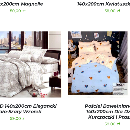
0x200cm Magnolie
140x200cm Kwiatuszki
59,00
zł
59,00
zł
O KOSZYKA
/
QUICK VIEW
DODAJ DO KOSZYKA
/
QU
3D 140x200cm Elegancki
Pościel Bawełnian
ało-Szary Wzorek
140x200cm Dla Dz
Kurczaczki i Ptas
59,00
zł
59,00
zł