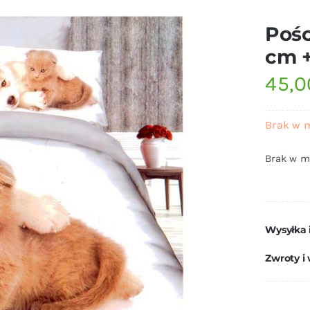
Pośc
cm +
45,
Brak w 
Brak w m
Wysyłka 
Zwroty i