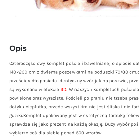
Opis
Czteroczęściowy komplet pościeli bawełnianej o splocie s
140×200 cm z dwiema poszewkami na poduszki 70/80 cm,o
prześcieradło posiada identyczny wzór jak na poszwie, prze
są wykonane w efekcie
3D.
W naszych kompletach pościelo
powielone oraz wyraziste. Pościeli po praniu nie trzeba pras
dotyku cieplutka, przede wszystkim nie jest śliska i nie fa
guziki.Komplet opakowany jest w estetyczną torebkę folio
sprawdza się jako prezent na każdą okazję. Duży wybór poś
wybierze coś dla siebie ponad 500 wzorów.