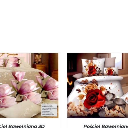
O KOSZYKA
/
QUICK VIEW
DODAJ DO KOSZYKA
/
QU
ciel Bawełniana 3D
Pościel Bawełnian