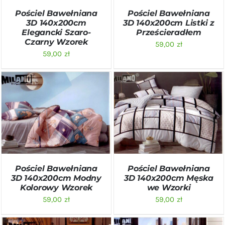
Pościel Bawełniana
Pościel Bawełniana
3D 140x200cm
3D 140x200cm Listki z
Elegancki Szaro-
Prześcieradłem
Czarny Wzorek
59,00
zł
59,00
zł
DODAJ DO KOSZYKA
/
DODAJ DO KOSZYKA
/
SZCZEGÓŁY
SZCZEGÓŁY
Pościel Bawełniana
Pościel Bawełniana
3D 140x200cm Modny
3D 140x200cm Męska
Kolorowy Wzorek
we Wzorki
59,00
zł
59,00
zł