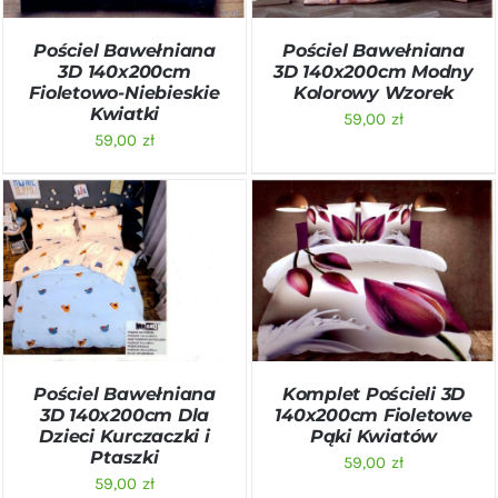
Pościel Bawełniana
Pościel Bawełniana
3D 140x200cm
3D 140x200cm Modny
Fioletowo-Niebieskie
Kolorowy Wzorek
Kwiatki
59,00
zł
59,00
zł
DODAJ DO KOSZYKA
/
DODAJ DO KOSZYKA
/
SZCZEGÓŁY
SZCZEGÓŁY
Pościel Bawełniana
Komplet Pościeli 3D
3D 140x200cm Dla
140x200cm Fioletowe
Dzieci Kurczaczki i
Pąki Kwiatów
Ptaszki
59,00
zł
59,00
zł