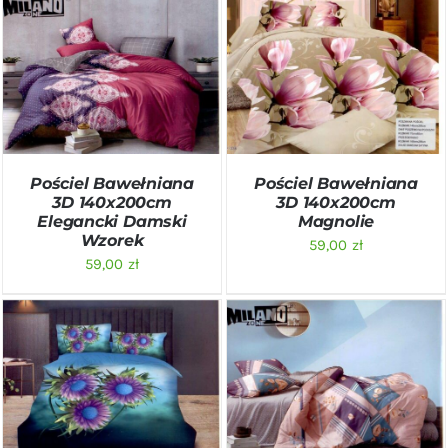
DODAJ DO KOSZYKA
/
DODAJ DO KOSZYKA
/
SZCZEGÓŁY
SZCZEGÓŁY
Pościel Bawełniana
Pościel Bawełniana
3D 140x200cm
3D 140x200cm
Elegancki Damski
Magnolie
Wzorek
59,00
zł
59,00
zł
DODAJ DO KOSZYKA
/
DODAJ DO KOSZYKA
/
SZCZEGÓŁY
SZCZEGÓŁY