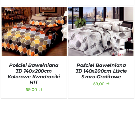
DODAJ DO KOSZYKA
/
DODAJ DO KOSZYKA
/
SZCZEGÓŁY
SZCZEGÓŁY
Pościel Bawełniana
Pościel Bawełniana
3D 140x200cm
3D 140x200cm Liście
Kolorowe Kwadraciki
Szaro-Grafitowe
HIT
59,00
zł
59,00
zł