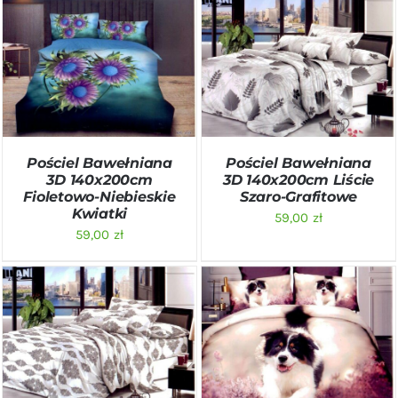
DODAJ DO KOSZYKA
/
DODAJ DO KOSZYKA
/
SZCZEGÓŁY
SZCZEGÓŁY
Pościel Bawełniana
Pościel Bawełniana
3D 140x200cm
3D 140x200cm Liście
Fioletowo-Niebieskie
Szaro-Grafitowe
Kwiatki
59,00
zł
59,00
zł
DODAJ DO KOSZYKA
/
DODAJ DO KOSZYKA
/
SZCZEGÓŁY
SZCZEGÓŁY