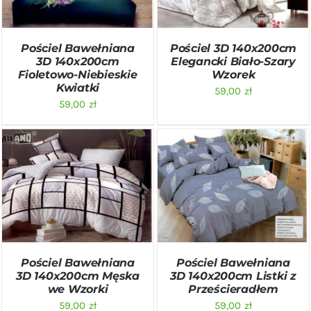
Pościel Bawełniana
Pościel 3D 140x200cm
3D 140x200cm
Elegancki Biało-Szary
Fioletowo-Niebieskie
Wzorek
Kwiatki
59,00
zł
59,00
zł
DODAJ DO KOSZYKA
/
DODAJ DO KOSZYKA
/
SZCZEGÓŁY
SZCZEGÓŁY
Pościel Bawełniana
Pościel Bawełniana
3D 140x200cm Męska
3D 140x200cm Listki z
we Wzorki
Prześcieradłem
59,00
zł
59,00
zł