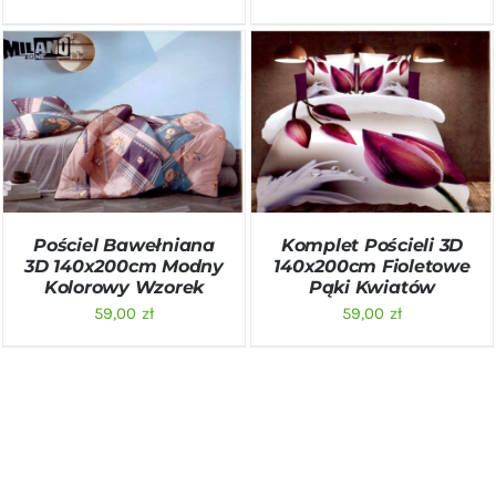
DODAJ DO KOSZYKA
/
DODAJ DO KOSZYKA
/
SZCZEGÓŁY
SZCZEGÓŁY
Pościel Bawełniana
Komplet Pościeli 3D
3D 140x200cm Modny
140x200cm Fioletowe
Kolorowy Wzorek
Pąki Kwiatów
59,00
zł
59,00
zł