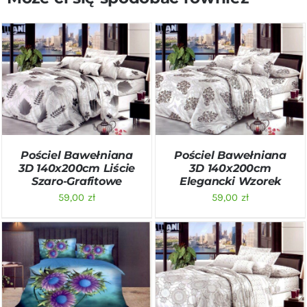
DODAJ DO KOSZYKA
/
DODAJ DO KOSZYKA
/
SZCZEGÓŁY
SZCZEGÓŁY
Pościel Bawełniana
Pościel Bawełniana
3D 140x200cm Liście
3D 140x200cm
Szaro-Grafitowe
Elegancki Wzorek
59,00
zł
59,00
zł
DODAJ DO KOSZYKA
/
DODAJ DO KOSZYKA
/
SZCZEGÓŁY
SZCZEGÓŁY