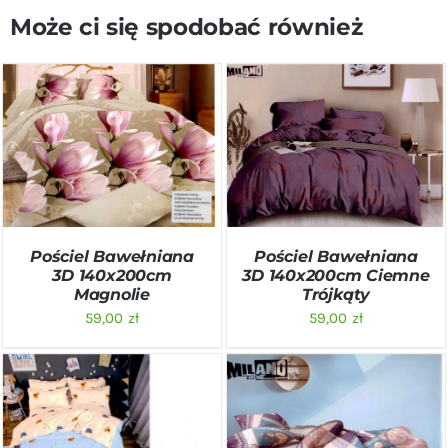
Może ci się spodobać również
DODAJ DO KOSZYKA
/
DODAJ DO KOSZYKA
/
SZCZEGÓŁY
SZCZEGÓŁY
Pościel Bawełniana
Pościel Bawełniana
3D 140x200cm
3D 140x200cm Ciemne
Magnolie
Trójkąty
59,00
zł
59,00
zł
DODAJ DO KOSZYKA
/
DODAJ DO KOSZYKA
/