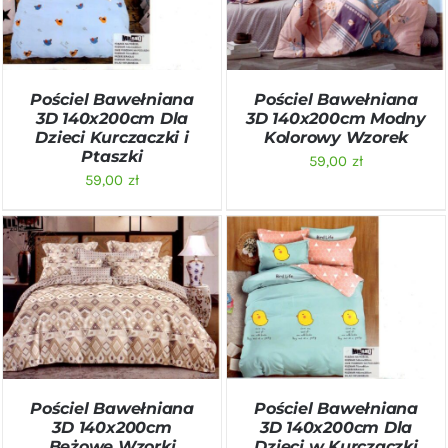
SZCZEGÓŁY
SZCZEGÓŁY
Pościel Bawełniana
Pościel Bawełniana
3D 140x200cm Dla
3D 140x200cm Modny
Dzieci Kurczaczki i
Kolorowy Wzorek
Ptaszki
59,00
zł
59,00
zł
DODAJ DO KOSZYKA
/
DODAJ DO KOSZYKA
/
SZCZEGÓŁY
SZCZEGÓŁY
Pościel Bawełniana
Pościel Bawełniana
3D 140x200cm
3D 140x200cm Dla
Beżowe Wzorki
Dzieci w Kurczaczki