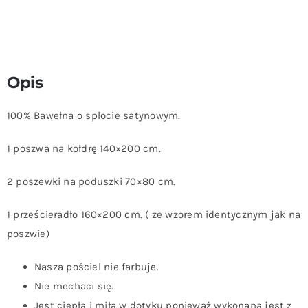
Opis
100% Bawełna o splocie satynowym.
1 poszwa na kołdrę 140×200 cm.
2 poszewki na poduszki 70×80 cm.
1 prześcieradło 160×200 cm. ( ze wzorem identycznym jak na
poszwie)
Nasza pościel nie farbuje.
Nie mechaci się.
Jest ciepła i miła w dotyku ponieważ wykonana jest z