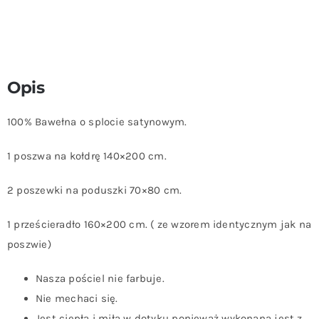
Opis
100% Bawełna o splocie satynowym.
1 poszwa na kołdrę 140×200 cm.
2 poszewki na poduszki 70×80 cm.
1 prześcieradło 160×200 cm. ( ze wzorem identycznym jak na
poszwie)
Nasza pościel nie farbuje.
Nie mechaci się.
Jest ciepła i miła w dotyku ponieważ wykonana jest z