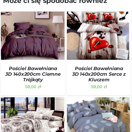
Może ci się spodobać również
DODAJ DO KOSZYKA
/
DODAJ DO KOSZYKA
/
SZCZEGÓŁY
SZCZEGÓŁY
Pościel Bawełniana
Pościel Bawełniana
3D 140x200cm Ciemne
3D 140x200cm Serce z
Trójkąty
Kluczem
59,00
zł
59,00
zł
DODAJ DO KOSZYKA
/
DODAJ DO KOSZYKA
/
SZCZEGÓŁY
SZCZEGÓŁY