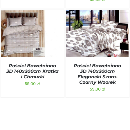
DODAJ DO KOSZYKA
/
DODAJ DO KOSZYKA
/
SZCZEGÓŁY
SZCZEGÓŁY
Pościel Bawełniana
Pościel Bawełniana
3D 140x200cm Kratka
3D 140x200cm
i Chmurki
Elegancki Szaro-
Czarny Wzorek
59,00
zł
59,00
zł