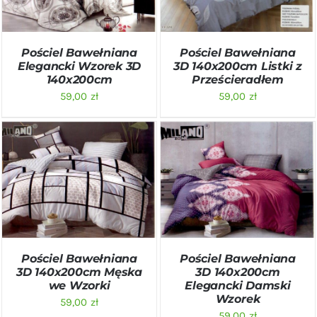
Pościel Bawełniana
Pościel Bawełniana
Elegancki Wzorek 3D
3D 140x200cm Listki z
140x200cm
Prześcieradłem
59,00
zł
59,00
zł
DODAJ DO KOSZYKA
/
DODAJ DO KOSZYKA
/
SZCZEGÓŁY
SZCZEGÓŁY
Pościel Bawełniana
Pościel Bawełniana
3D 140x200cm Męska
3D 140x200cm
we Wzorki
Elegancki Damski
Wzorek
59,00
zł
59,00
zł