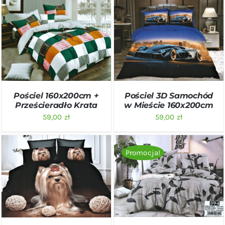
DODAJ DO KOSZYKA
/
DODAJ DO KOSZYKA
/
SZCZEGÓŁY
SZCZEGÓŁY
Pościel 160x200cm +
Pościel 3D Samochód
Prześcieradło Krata
w Mieście 160x200cm
59,00
zł
59,00
zł
Promocja!
DODAJ DO KOSZYKA
/
DODAJ DO KOSZYKA
/
SZCZEGÓŁY
SZCZEGÓŁY