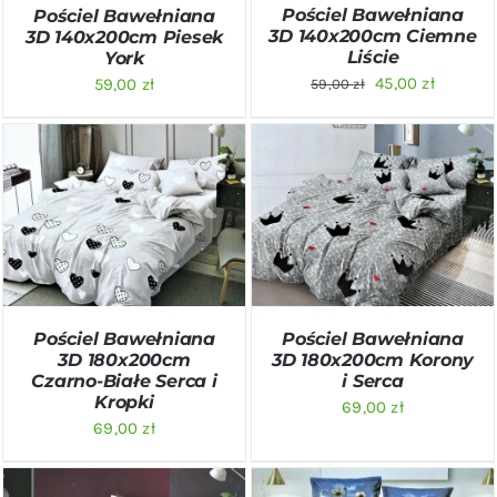
Pościel Bawełniana
Pościel Bawełniana
3D 140x200cm Ciemne
3D 140x200cm Piesek
Liście
York
Pierwotna
Aktualn
45,00
zł
59,00
zł
59,00
zł
cena
cena
wynosiła:
wynosi:
59,00 zł.
45,00 zł.
DODAJ DO KOSZYKA
/
DODAJ DO KOSZYKA
/
SZCZEGÓŁY
SZCZEGÓŁY
Pościel Bawełniana
Pościel Bawełniana
3D 180x200cm
3D 180x200cm Korony
Czarno-Białe Serca i
i Serca
Kropki
69,00
zł
69,00
zł