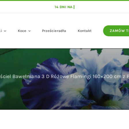
ki
Koce
Prześcieradła
Kontakt
ZAMÓW T
ściel Bawełniana 3 D Różowe Flamingi 160×200 cm z