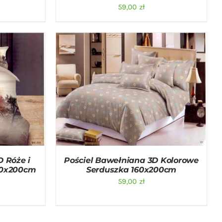
59,00
zł
ICK VIEW
DODAJ DO KOSZYKA
/
QUICK VIEW
D Róże i
Pościel Bawełniana 3D Kolorowe
60x200cm
Serduszka 160x200cm
59,00
zł