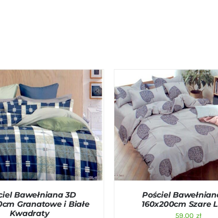
O KOSZYKA
/
QUICK VIEW
DODAJ DO KOSZYKA
/
QU
ciel Bawełniana 3D
Pościel Bawełnian
0cm Granatowe i Białe
160x200cm Szare Li
Kwadraty
59,00
zł