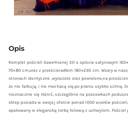
Opis
Komplet pościeli bawełnianej 3D o splocie satynowym 16
70×80 cm,oraz z prześcieradłem 180×230 cm. Wzory w nas
stronach identyczne ,wyraziste oraz powielone,na prześciera
że nie farbują, i nie mechacą się,po praniu szybko schną.
nieznacznie się różnić, szczególnie na poszewkach poduszek
sklep posiada w swojej ofercie ponad 1000 wzorów pościeli,
opakowany w elegancką torbę foliową z uchwytem. Pościel p