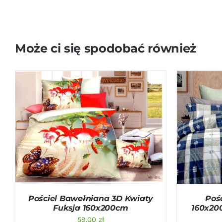
Może ci się spodobać również
DODAJ DO KOSZYKA
/
QUICK VIEW
DODAJ D
Pościel Bawełniana 3D Kwiaty
Poś
Fuksja 160x200cm
160x20
59,00
zł