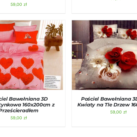
59,00
zł
O KOSZYKA
/
QUICK VIEW
DODAJ DO KOSZYKA
/
QU
ciel Bawełniana 3D
Pościel Bawełniana 3
tynkowa 160x200cm z
Kwiaty na Tle Drzew 1
Prześcieradłem
59,00
zł
59,00
zł