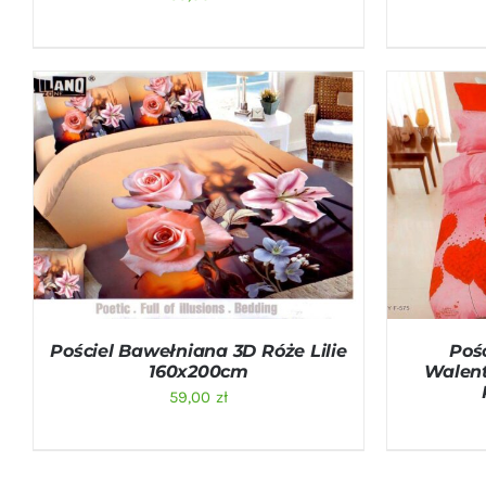
DODAJ DO KOSZYKA
/
QUICK VIEW
DODAJ D
Pościel Bawełniana 3D Róże Lilie
Poś
160x200cm
Walen
59,00
zł