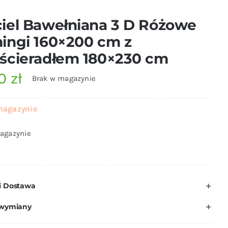
iel Bawełniana 3 D Różowe
ingi 160×200 cm z
ścieradłem 180×230 cm
00
zł
Brak w magazynie
magazynie
agazynie
i Dostawa
 wymiany