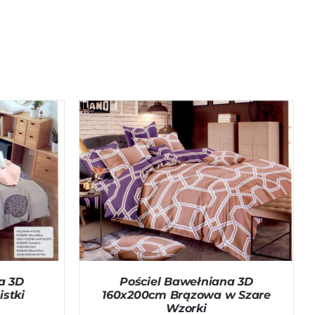
ICK VIEW
DODAJ DO KOSZYKA
/
QUICK VIEW
a 3D
Pościel Bawełniana 3D
stki
160x200cm Brązowa w Szare
Wzorki