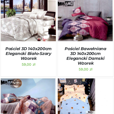
DODAJ DO KOSZYKA
/
DODAJ DO KOSZYKA
/
SZCZEGÓŁY
SZCZEGÓŁY
Pościel 3D 140x200cm
Pościel Bawełniana
Elegancki Biało-Szary
3D 140x200cm
Wzorek
Elegancki Damski
Wzorek
59,00
zł
59,00
zł
DODAJ DO KOSZYKA
/
DODAJ DO KOSZYKA
/
SZCZEGÓŁY
SZCZEGÓŁY