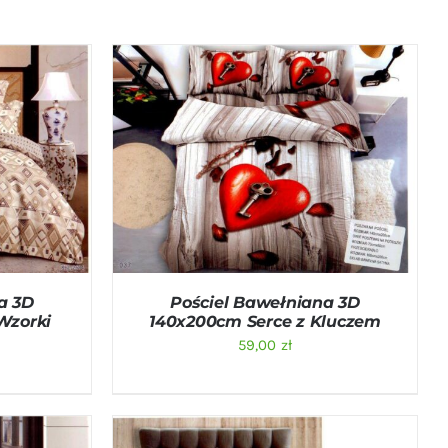
ICK VIEW
DODAJ DO KOSZYKA
/
QUICK VIEW
a 3D
Pościel Bawełniana 3D
Wzorki
140x200cm Serce z Kluczem
59,00
zł