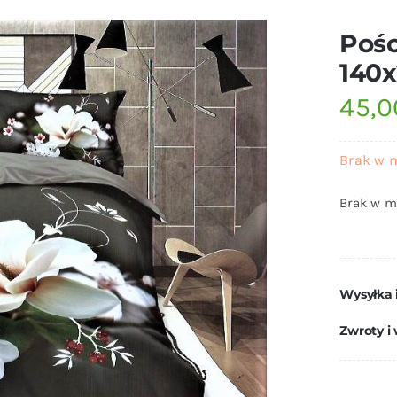
Pośc
140
45,
Brak w 
Brak w m
Wysyłka 
Zwroty i