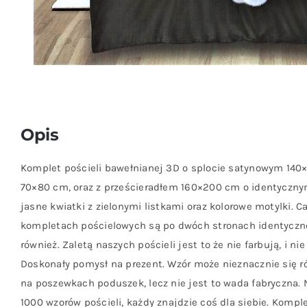
Opis
Komplet pościeli bawełnianej 3D o splocie satynowym 14
70×80 cm, oraz z prześcieradłem 160×200 cm o identyczny
jasne kwiatki z zielonymi listkami oraz kolorowe motylki. 
kompletach pościelowych są po dwóch stronach identyczne,
również. Zaletą naszych pościeli jest to że nie farbują, i n
Doskonały pomysł na prezent. Wzór może nieznacznie się ró
na poszewkach poduszek, lecz nie jest to wada fabryczna. 
1000 wzorów pościeli, każdy znajdzie coś dla siebie. Kompl