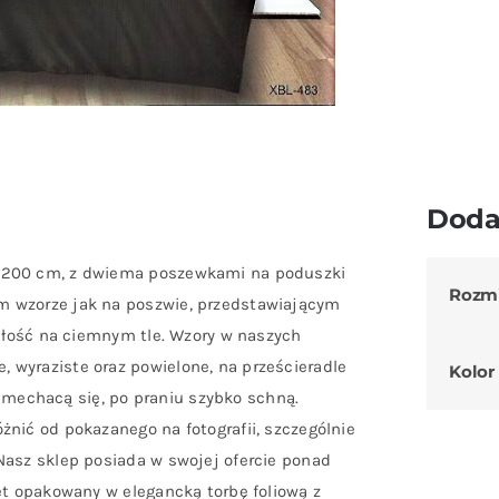
Doda
0×200 cm, z dwiema poszewkami na poduszki
Rozm
m wzorze jak na poszwie, przedstawiającym
Całość na ciemnym tle. Wzory w naszych
 wyraziste oraz powielone, na prześcieradle
Kolor
ie mechacą się, po praniu szybko schną.
żnić od pokazanego na fotografii, szczególnie
Nasz sklep posiada w swojej ofercie ponad
et opakowany w elegancką torbę foliową z