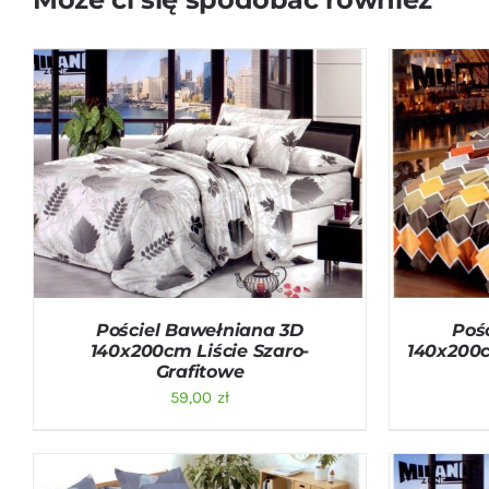
DODAJ DO KOSZYKA
/
QUICK VIEW
DODAJ D
Pościel Bawełniana 3D
Poś
140x200cm Liście Szaro-
140x200
Grafitowe
59,00
zł