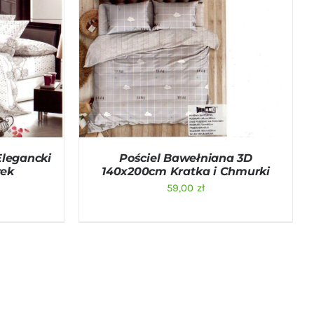
ICK VIEW
DODAJ DO KOSZYKA
/
QUICK VIEW
Elegancki
Pościel Bawełniana 3D
rek
140x200cm Kratka i Chmurki
59,00
zł