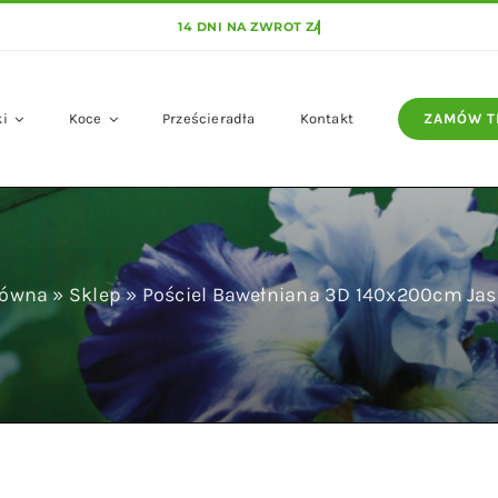
ki
Koce
Prześcieradła
Kontakt
ZAMÓW T
łówna
»
Sklep
»
Pościel Bawełniana 3D 140x200cm Jas