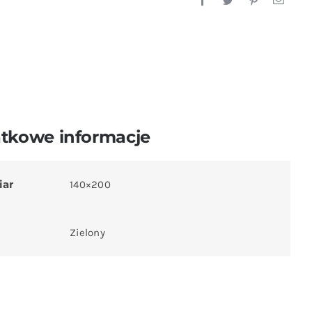
tkowe informacje
iar
140×200
Zielony