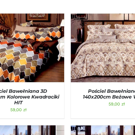
O KOSZYKA
/
QUICK VIEW
DODAJ DO KOSZYKA
/
QU
ciel Bawełniana 3D
Pościel Bawełnian
cm Kolorowe Kwadraciki
140x200cm Beżowe 
HIT
59,00
zł
59,00
zł