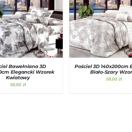
O KOSZYKA
/
QUICK VIEW
DODAJ DO KOSZYKA
/
QU
ciel Bawełniana 3D
Pościel 3D 140x200cm 
0cm Elegancki Wzorek
Biało-Szary Wzo
Kwiatowy
59,00
zł
59,00
zł