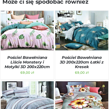
Może ci się spodobać również
DODAJ DO KOSZYKA
/
DODAJ DO KOSZYKA
/
SZCZEGÓŁY
SZCZEGÓŁY
Pościel Bawełniana
Pościel Bawełniana
Liście Monstery i
3D 200x220cm Łatki z
Motylki 3D 200x220cm
Kresek
69,00
zł
69,00
zł
DODAJ DO KOSZYKA
/
DODAJ DO KOSZYKA
/
SZCZEGÓŁY
SZCZEGÓŁY