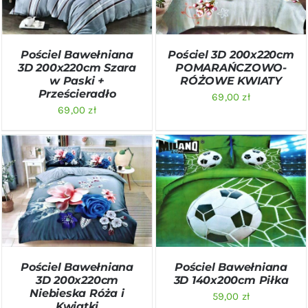
Pościel Bawełniana
Pościel 3D 200x220cm
3D 200x220cm Szara
POMARAŃCZOWO-
w Paski +
RÓŻOWE KWIATY
Prześcieradło
69,00
zł
69,00
zł
DODAJ DO KOSZYKA
/
DODAJ DO KOSZYKA
/
SZCZEGÓŁY
SZCZEGÓŁY
Pościel Bawełniana
Pościel Bawełniana
3D 200x220cm
3D 140x200cm Piłka
Niebieska Róża i
59,00
zł
Kwiatki