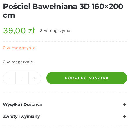
Pościel Bawełniana 3D 160×200
cm
39,00
zł
2 w magazynie
2 w magazynie
2 w magazynie
DODAJ DO KOSZYKA
ilość
Pościel
Bawełniana
Wysyłka i Dostawa
3D
160x200
Zwroty i wymiany
cm