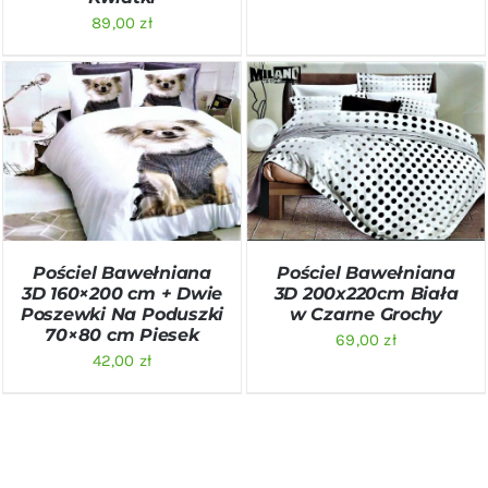
89,00
zł
DODAJ DO KOSZYKA
/
DODAJ DO KOSZYKA
/
SZCZEGÓŁY
SZCZEGÓŁY
Pościel Bawełniana
Pościel Bawełniana
3D 160×200 cm + Dwie
3D 200x220cm Biała
Poszewki Na Poduszki
w Czarne Grochy
70×80 cm Piesek
69,00
zł
42,00
zł