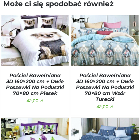
Może ci się spodobać również
DODAJ DO KOSZYKA
/
DODAJ DO KOSZYKA
/
SZCZEGÓŁY
SZCZEGÓŁY
Pościel Bawełniana
Pościel Bawełniana
3D 160×200 cm + Dwie
3D 160×200 cm + Dwie
Poszewki Na Poduszki
Poszewki Na Poduszki
70×80 cm Piesek
70×80 cm Wzór
Turecki
42,00
zł
42,00
zł