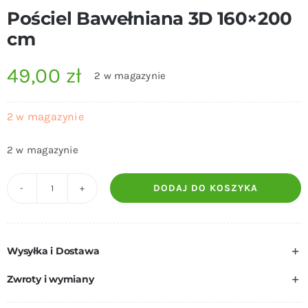
Pościel Bawełniana 3D 160×200
cm
49,00
zł
2 w magazynie
2 w magazynie
2 w magazynie
DODAJ DO KOSZYKA
ilość
Pościel
Bawełniana
Wysyłka i Dostawa
3D
160x200
Zwroty i wymiany
cm