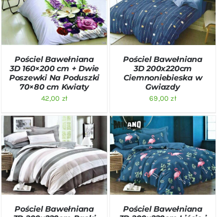
DODAJ DO KOSZYKA
/
DODAJ DO KOSZYKA
/
SZCZEGÓŁY
SZCZEGÓŁY
Pościel Bawełniana
Pościel Bawełniana
3D 160×200 cm + Dwie
3D 200x220cm
Poszewki Na Poduszki
Ciemnoniebieska w
70×80 cm Kwiaty
Gwiazdy
42,00
zł
69,00
zł
DODAJ DO KOSZYKA
/
DODAJ DO KOSZYKA
/
SZCZEGÓŁY
SZCZEGÓŁY
Pościel Bawełniana
Pościel Bawełniana