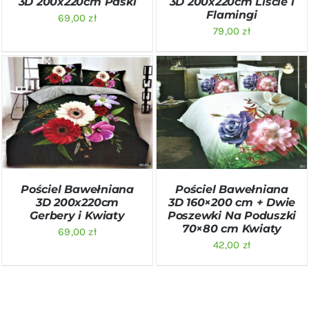
3D 200x220cm Paski
3D 200x220cm Liście i
Flamingi
69,00
zł
79,00
zł
DODAJ DO KOSZYKA
/
DODAJ DO KOSZYKA
/
SZCZEGÓŁY
SZCZEGÓŁY
Pościel Bawełniana
Pościel Bawełniana
3D 200x220cm
3D 160×200 cm + Dwie
Gerbery i Kwiaty
Poszewki Na Poduszki
70×80 cm Kwiaty
69,00
zł
42,00
zł