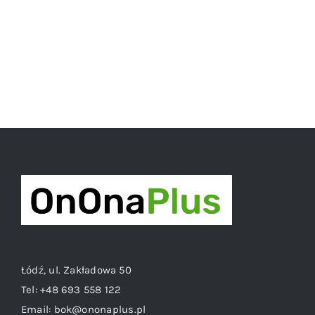
Łódź, ul. Zakładowa 50
Tel:
+48 693 558 122
Email:
bok@ononaplus.pl