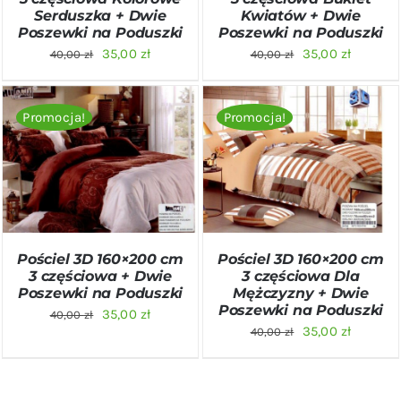
Serduszka + Dwie
Kwiatów + Dwie
Poszewki na Poduszki
Poszewki na Poduszki
Pierwotna
Aktualna
Pierwotna
Aktualn
35,00
zł
35,00
zł
40,00
zł
40,00
zł
cena
cena
cena
cena
wynosiła:
wynosi:
wynosiła:
wynosi:
Promocja!
Promocja!
40,00 zł.
35,00 zł.
40,00 zł.
35,00 zł
DODAJ DO KOSZYKA
/
DODAJ DO KOSZYKA
/
SZCZEGÓŁY
SZCZEGÓŁY
Pościel 3D 160×200 cm
Pościel 3D 160×200 cm
3 częściowa + Dwie
3 częściowa Dla
Poszewki na Poduszki
Mężczyzny + Dwie
Poszewki na Poduszki
Pierwotna
Aktualna
35,00
zł
40,00
zł
Pierwotna
Aktualn
35,00
zł
40,00
zł
cena
cena
cena
cena
wynosiła:
wynosi:
wynosiła:
wynosi:
40,00 zł.
35,00 zł.