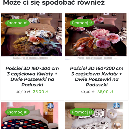
Może ci się spodobać również
Promocja!
Promocja!
DODAJ DO KOSZYKA
/
DODAJ DO KOSZYKA
/
SZCZEGÓŁY
SZCZEGÓŁY
Pościel 3D 160×200 cm
Pościel 3D 160×200 cm
3 częściowa Kwiaty +
3 częściowa Kwiaty +
Dwie Poszewki na
Dwie Poszewki na
Poduszki
Poduszki
Pierwotna
Aktualna
Pierwotna
Aktualn
35,00
zł
35,00
zł
40,00
zł
40,00
zł
cena
cena
cena
cena
wynosiła:
wynosi:
wynosiła:
wynosi:
Promocja!
Promocja!
40,00 zł.
35,00 zł.
40,00 zł.
35,00 zł
DODAJ DO KOSZYKA
/
DODAJ DO KOSZYKA
/